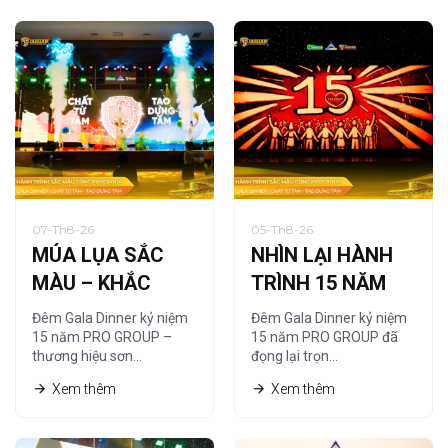
07-Th8-26
05-Th8-26
MÚA LỤA SẮC
NHÌN LẠI HÀNH
MÀU – KHẮC
TRÌNH 15 NĂM
HỌA CHẤT RIÊNG
QUA NGHỆ
Đêm Gala Dinner kỷ niệm
Đêm Gala Dinner kỷ niệm
CỦA PRO GROUP
THUẬT TRANH
15 năm PRO GROUP –
15 năm PRO GROUP đã
thương hiệu sơn…
đọng lại trọn…
CÁT
Xem thêm
Xem thêm