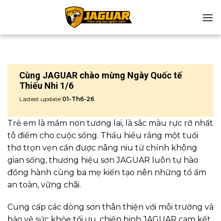
Chuyển
đến
nội
dung
Cùng JAGUAR chào mừng Ngày Quốc tế
Thiếu Nhi 1/6
Lastest update:
01-Th6-26
Trẻ em là mầm non tương lai, là sắc màu rực rỡ nhất
tô điểm cho cuộc sống. Thấu hiểu rằng một tuổi
thơ trọn vẹn cần được nâng niu từ chính không
gian sống, thương hiệu sơn JAGUAR luôn tự hào
đồng hành cùng ba mẹ kiến tạo nên những tổ ấm
an toàn, vững chãi.
Cung cấp các dòng sơn thân thiện với môi trường và
bảo vệ sức khỏe tối ưu, chiến binh JAGUAR cam kết