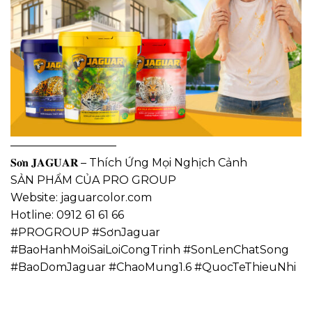
—————————–
𝐒𝐨̛𝐧 𝐉𝐀𝐆𝐔𝐀𝐑 – Thích Ứng Mọi Nghịch Cảnh
SẢN PHẨM CỦA PRO GROUP
Website: jaguarcolor.com
Hotline: 0912 61 61 66
#PROGROUP #SơnJaguar
#BaoHanhMoiSaiLoiCongTrinh #SonLenChatSong
#BaoDomJaguar #ChaoMung1.6 #QuocTeThieuNhi