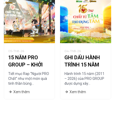
05-Th8-26
04-Th8-26
15 NĂM PRO
GHI DẤU HÀNH
GROUP – KHỞI
TRÌNH 15 NĂM
NGUỒN TỪ
CÙNG HỆ THỐNG
Tiết mục Rap “Người PRO
Hành trình 15 năm (2011
“NGƯỜI PRO
NHÀ PHÂN PHỐI
Chất” như một món quà
– 2026) của PRO GROUP
tinh thần bùng…
được dựng xây…
CHẤT”
Xem thêm
Xem thêm