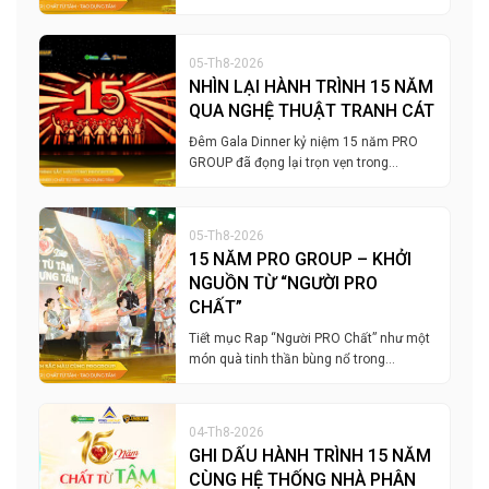
05-Th8-2026
NHÌN LẠI HÀNH TRÌNH 15 NĂM
QUA NGHỆ THUẬT TRANH CÁT
Đêm Gala Dinner kỷ niệm 15 năm PRO
GROUP đã đọng lại trọn vẹn trong…
05-Th8-2026
15 NĂM PRO GROUP – KHỞI
NGUỒN TỪ “NGƯỜI PRO
CHẤT”
Tiết mục Rap “Người PRO Chất” như một
món quà tinh thần bùng nổ trong…
04-Th8-2026
GHI DẤU HÀNH TRÌNH 15 NĂM
CÙNG HỆ THỐNG NHÀ PHÂN