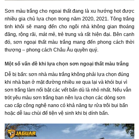
Sơn màu trắng cho ngoai thất đang là xu hướng hot được
nhiều gia chủ lựa chọn trong năm 2020, 2021. Tông trắng
tinh khôi sẽ mang đến cho ngôi nhà không gian thoáng
đãng, rộng rãi, mát mẻ, trẻ trung và rất hiện đại. Bên cạnh
đó, sơn ngoại thất màu trắng mang đến phong cách thời
thượng – phong cách Châu Âu quyền quý.
Một số vấn đề khi lựa chọn sơn ngoại thất màu trắng
Dễ bị bẩn: sơn nhà màu trắng không phải lựa chọn đúng
khi nhà bạn ở mặt đường nhiều xe qua lại và khói bụi vì
sơn trắng làm nổi bật các vết bẩn dù là nhỏ nhất. Nếu vẫn
trót yêu màu sơn trắng bạn nên lựa chọn các dòng sơn
cao cấp công nghệ nano có khả năng tự rửa trôi bụi bẩn
hoặc dễ lau chùi để tiện vệ sinh khi bị dính bẩn.