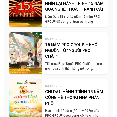
NHÌN LẠI HÀNH TRÌNH 15 NĂM
QUA NGHỆ THUẬT TRANH CÁT
Đêm Gala Dinner kỷ niệm 15 năm PRO
GROUP đã đọng lại trọn vẹn trong…
05-Th8-2026
15 NĂM PRO GROUP – KHỞI
NGUỒN TỪ “NGƯỜI PRO
CHẤT”
Tiết mục Rap “Người PRO Chất” như một
món quà tinh thần bùng nổ trong…
04-Th8-2026
GHI DẤU HÀNH TRÌNH 15 NĂM
CÙNG HỆ THỐNG NHÀ PHÂN
PHỐI
Hành trình 15 năm (2011 – 2026) của
PRO GROUP được dựng xây từ chính…