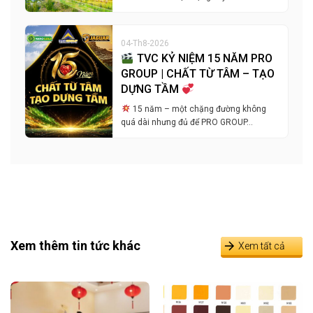
04-Th8-2026
TVC KỶ NIỆM 15 NĂM PRO
GROUP | CHẤT TỪ TÂM – TẠO
DỰNG TẦM
15 năm – một chặng đường không
quá dài nhưng đủ để PRO GROUP…
Xem thêm tin tức khác
Xem tất cả