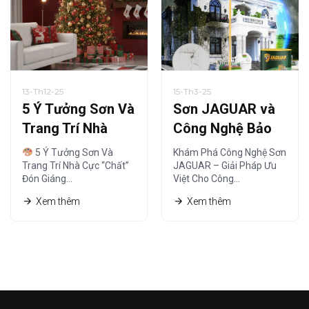
13-Th12-25
15-Th3-25
5 Ý Tưởng Sơn Và
Sơn JAGUAR và
Trang Trí Nhà
Công Nghệ Bảo
Cực “Chất” Đón
Vệ – Giải Pháp Tối
5 Ý Tưởng Sơn Và
Khám Phá Công Nghệ Sơn
Giáng Sinh Ấm Áp
Ưu
Trang Trí Nhà Cực “Chất”
JAGUAR – Giải Pháp Ưu
Đón Giáng…
Việt Cho Công…
Xem thêm
Xem thêm