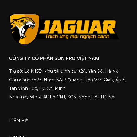
CÔNG TY CỔ PHẦN SƠN PRO VIỆT NAM
Trụ sở: Lô N15D, Khu tái định cư X2A, Yên Sở, Hà Nội
Chi nhánh miền Nam: 3A17 Đường Trần Văn Giàu, Ấp 3,
Tân Vĩnh Lộc, Hồ Chí Minh
Nhà máy sản xuất: Lô CN1, KCN Ngọc Hồi, Hà Nội
LIÊN HỆ