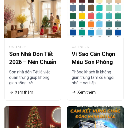
04-Th1-26
03-Th1-26
Sơn Nhà Đón Tết
Vì Sao Cần Chọn
2026 – Nên Chuẩn
Màu Sơn Phòng
Bị Từ Khi Nào Là
Khách Phù Hợp
Sơn nhà đón Tết là việc
Phòng khách là không
Hợp Lý?
Năm 2026?
quan trọng giúp không
gian trung tâm của ngôi
gian sống trở…
nhà – nơi tiếp…
Xem thêm
Xem thêm