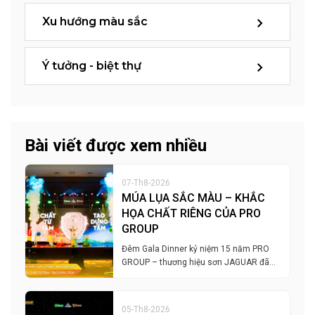
Xu hướng màu sắc
Ý tưởng - biệt thự
Bài viết được xem nhiều
07-Th8-2026
MÚA LỤA SẮC MÀU – KHẮC
HỌA CHẤT RIÊNG CỦA PRO
GROUP
Đêm Gala Dinner kỷ niệm 15 năm PRO
GROUP – thương hiệu sơn JAGUAR đã…
05-Th8-2026