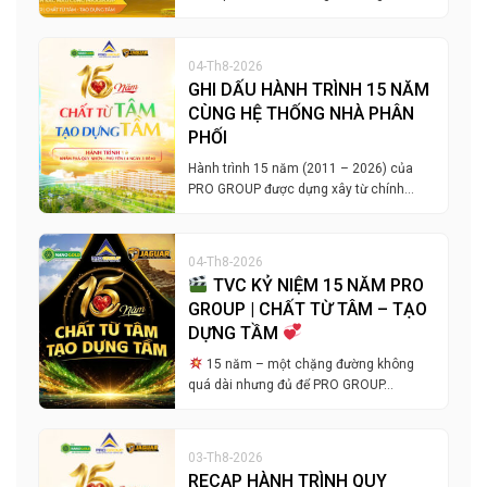
04-Th8-2026
GHI DẤU HÀNH TRÌNH 15 NĂM
CÙNG HỆ THỐNG NHÀ PHÂN
PHỐI
Hành trình 15 năm (2011 – 2026) của
PRO GROUP được dựng xây từ chính…
04-Th8-2026
TVC KỶ NIỆM 15 NĂM PRO
GROUP | CHẤT TỪ TÂM – TẠO
DỰNG TẦM
15 năm – một chặng đường không
quá dài nhưng đủ để PRO GROUP…
03-Th8-2026
RECAP HÀNH TRÌNH QUY