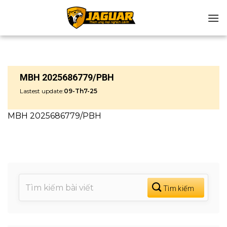
Chuyển
đến
nội
dung
MBH 2025686779/PBH
Lastest update:
09-Th7-25
MBH 2025686779/PBH