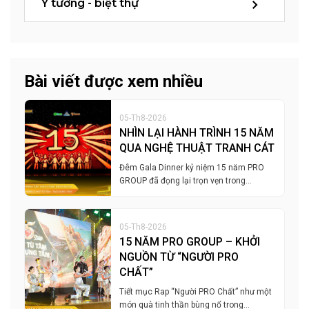
Ý tưởng - biệt thự
Bài viết được xem nhiều
05-Th8-2026
NHÌN LẠI HÀNH TRÌNH 15 NĂM
QUA NGHỆ THUẬT TRANH CÁT
Đêm Gala Dinner kỷ niệm 15 năm PRO
GROUP đã đọng lại trọn vẹn trong…
05-Th8-2026
15 NĂM PRO GROUP – KHỞI
NGUỒN TỪ “NGƯỜI PRO
CHẤT”
Tiết mục Rap “Người PRO Chất” như một
món quà tinh thần bùng nổ trong…