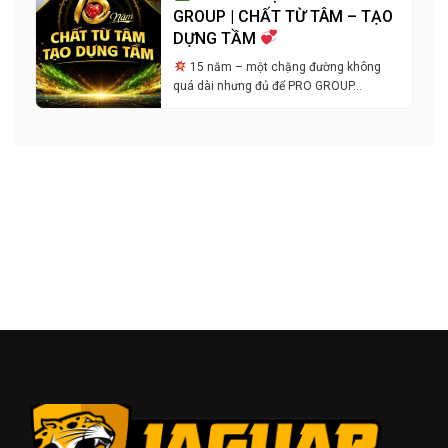
GROUP | CHẤT TỪ TÂM – TẠO
DỰNG TẦM
15 năm – một chặng đường không
quá dài nhưng đủ để PRO GROUP…