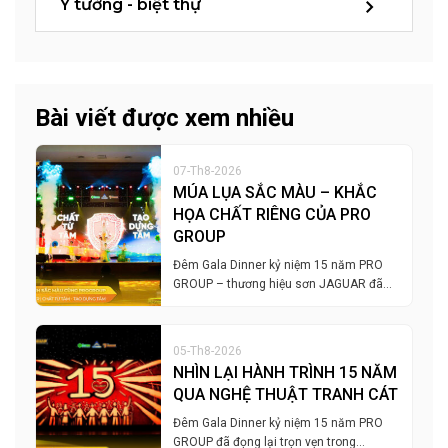
Ý tưởng - biệt thự
Bài viết được xem nhiều
07-Th8-2026
MÚA LỤA SẮC MÀU – KHẮC
HỌA CHẤT RIÊNG CỦA PRO
GROUP
Đêm Gala Dinner kỷ niệm 15 năm PRO
GROUP – thương hiệu sơn JAGUAR đã…
05-Th8-2026
NHÌN LẠI HÀNH TRÌNH 15 NĂM
QUA NGHỆ THUẬT TRANH CÁT
Đêm Gala Dinner kỷ niệm 15 năm PRO
GROUP đã đọng lại trọn vẹn trong…