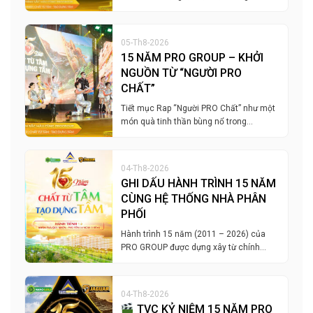
05-Th8-2026
15 NĂM PRO GROUP – KHỞI
NGUỒN TỪ “NGƯỜI PRO
CHẤT”
Tiết mục Rap “Người PRO Chất” như một
món quà tinh thần bùng nổ trong…
04-Th8-2026
GHI DẤU HÀNH TRÌNH 15 NĂM
CÙNG HỆ THỐNG NHÀ PHÂN
PHỐI
Hành trình 15 năm (2011 – 2026) của
PRO GROUP được dựng xây từ chính…
04-Th8-2026
TVC KỶ NIỆM 15 NĂM PRO