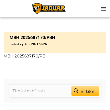
Chuyển
đến
nội
dung
MBH 2025687170/PBH
Lastest update:
20-Th1-26
MBH 2025687170/PBH