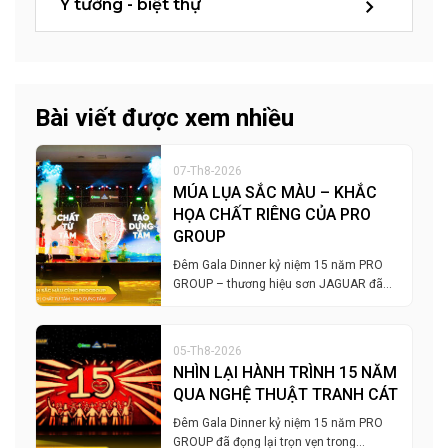
Ý tưởng - biệt thự
Bài viết được xem nhiều
07-Th8-2026
MÚA LỤA SẮC MÀU – KHẮC
HỌA CHẤT RIÊNG CỦA PRO
GROUP
Đêm Gala Dinner kỷ niệm 15 năm PRO
GROUP – thương hiệu sơn JAGUAR đã…
05-Th8-2026
NHÌN LẠI HÀNH TRÌNH 15 NĂM
QUA NGHỆ THUẬT TRANH CÁT
Đêm Gala Dinner kỷ niệm 15 năm PRO
GROUP đã đọng lại trọn vẹn trong…