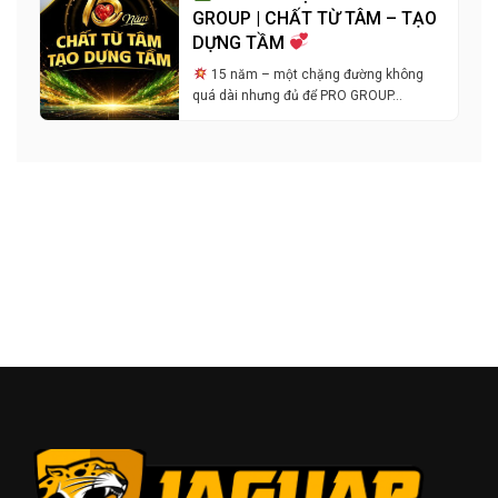
GROUP | CHẤT TỪ TÂM – TẠO
DỰNG TẦM
15 năm – một chặng đường không
quá dài nhưng đủ để PRO GROUP…