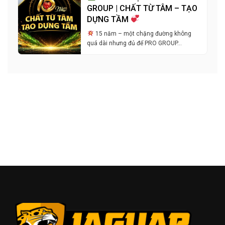
GROUP | CHẤT TỪ TÂM – TẠO
DỰNG TẦM
15 năm – một chặng đường không
quá dài nhưng đủ để PRO GROUP…