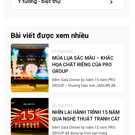
Ý tưởng - biệt thự
Bài viết được xem nhiều
07-Th8-2026
MÚA LỤA SẮC MÀU – KHẮC
HỌA CHẤT RIÊNG CỦA PRO
GROUP
Đêm Gala Dinner kỷ niệm 15 năm PRO
GROUP – thương hiệu sơn JAGUAR đã…
05-Th8-2026
NHÌN LẠI HÀNH TRÌNH 15 NĂM
QUA NGHỆ THUẬT TRANH CÁT
Đêm Gala Dinner kỷ niệm 15 năm PRO
GROUP đã đọng lại trọn vẹn trong…