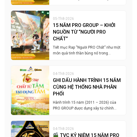
05-Th8-2026
15 NĂM PRO GROUP – KHỞI
NGUỒN TỪ “NGƯỜI PRO
CHẤT”
Tiết mục Rap “Người PRO Chất” như một
món quà tinh thần bùng nổ trong…
04-Th8-2026
GHI DẤU HÀNH TRÌNH 15 NĂM
CÙNG HỆ THỐNG NHÀ PHÂN
PHỐI
Hành trình 15 năm (2011 – 2026) của
PRO GROUP được dựng xây từ chính…
04-Th8-2026
TVC KỶ NIỆM 15 NĂM PRO