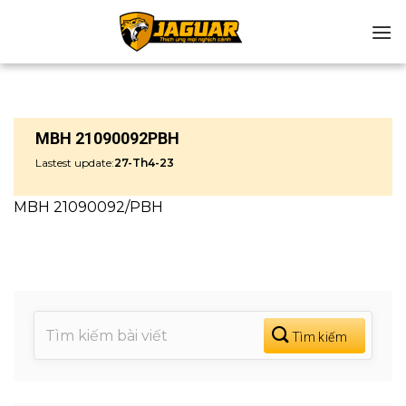
Chuyển
đến
nội
dung
MBH 21090092PBH
Lastest update:
27-Th4-23
MBH 21090092/PBH