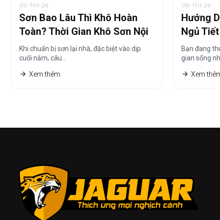
09-Th1-26
08-Th1-26
Sơn Bao Lâu Thì Khô Hoàn
Hướng D
Toàn? Thời Gian Khô Sơn Nội
Ngủ Tiế
Thất Chi Tiết Nhất
Thuê Nh
Khi chuẩn bị sơn lại nhà, đặc biệt vào dịp
Bạn đang th
cuối năm, câu…
gian sống n
Xem thêm
Xem thê