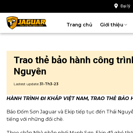
Chuyển
Đại lý
đến
nội
Trang chủ
Giới thiệu
dung
Trao thẻ bảo hành công trìn
Nguyên
Lastest update:
31-Th3-23
HÀNH TRÌNH ĐI KHẮP VIỆT NAM, TRAO THẺ BẢO 
Báo Đốm Sơn Jaguar và Ekip tiếp tục đến Thái Nguy
tiếng với những đồi chè.
Theo chân Nhà phân phối Mạnh Sơn, Ekip đã ghé