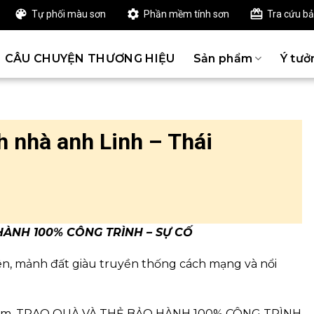
Tự phối màu sơn
Phần mềm tính sơn
Tra cứu b
CÂU CHUYỆN THƯƠNG HIỆU
Sản phẩm
Ý tưở
h nhà anh Linh – Thái
HÀNH 100% CÔNG TRÌNH – SỰ CỐ
ên, mảnh đất giàu truyền thống cách mạng và nổi
 thăm, TRAO QUÀ VÀ THẺ BẢO HÀNH 100% CÔNG TRÌNH