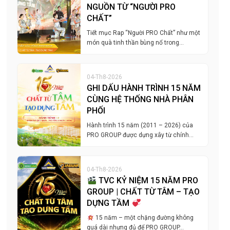
NGUỒN TỪ “NGƯỜI PRO
CHẤT”
Tiết mục Rap “Người PRO Chất” như một
món quà tinh thần bùng nổ trong…
04-Th8-2026
GHI DẤU HÀNH TRÌNH 15 NĂM
CÙNG HỆ THỐNG NHÀ PHÂN
PHỐI
Hành trình 15 năm (2011 – 2026) của
PRO GROUP được dựng xây từ chính…
04-Th8-2026
TVC KỶ NIỆM 15 NĂM PRO
GROUP | CHẤT TỪ TÂM – TẠO
DỰNG TẦM
15 năm – một chặng đường không
quá dài nhưng đủ để PRO GROUP…