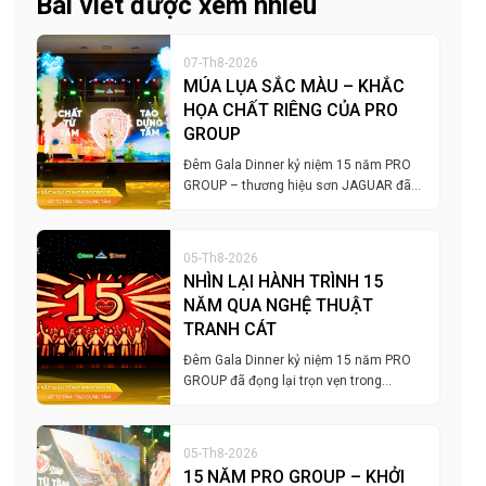
Bài viết được xem nhiều
07-Th8-2026
MÚA LỤA SẮC MÀU – KHẮC
HỌA CHẤT RIÊNG CỦA PRO
GROUP
Đêm Gala Dinner kỷ niệm 15 năm PRO
GROUP – thương hiệu sơn JAGUAR đã…
05-Th8-2026
NHÌN LẠI HÀNH TRÌNH 15
NĂM QUA NGHỆ THUẬT
TRANH CÁT
Đêm Gala Dinner kỷ niệm 15 năm PRO
GROUP đã đọng lại trọn vẹn trong…
05-Th8-2026
15 NĂM PRO GROUP – KHỞI