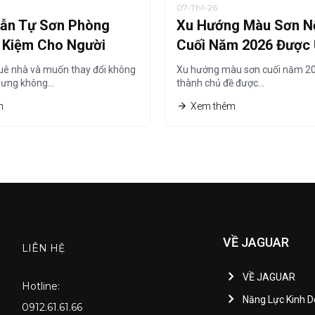
07-Th1-26
ẫn Tự Sơn Phòng
Xu Hướng Màu Sơn Nộ
t Kiệm Cho Người
Cuối Năm 2026 Được
à
Chuộng Nhất
uê nhà và muốn thay đổi không
Xu hướng màu sơn cuối năm 20
hưng không…
thành chủ đề được…
m
Xem thêm
VỀ JAGUAR
LIÊN HỆ
VỀ JAGUAR
Hotline:
Năng Lực Kinh 
0912.61.61.66