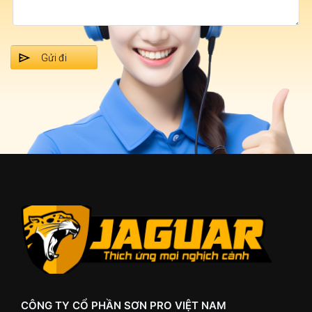
2591-P
2592-P
2593-P
2594-D
2595-D
2596-A
2597-A
2598-A
2601-P
2602-P
2603-P
2604-T
2605-D
2606-D
2607-A
2608-A
2621-P
2622-P
2623-T
2624-T
CÔNG TY CỔ PHẦN SƠN PRO VIỆT NAM