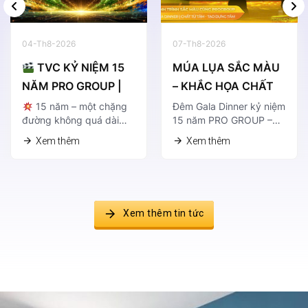
2271-P
2272-P
2273-P
2274-T
04-Th8-2026
07-Th8-2026
TVC KỶ NIỆM 15
MÚA LỤA SẮC MÀU
NĂM PRO GROUP |
– KHẮC HỌA CHẤT
2275-D
2276-D
2277-A
2278-A
CHẤT TỪ T�...
RIÊN...
15 năm – một chặng
Đêm Gala Dinner kỷ niệm
đường không quá dài…
15 năm PRO GROUP –…
Xem thêm
Xem thêm
2281-P
2282-P
2283-P
2284-P
Xem thêm tin tức
2285-D
2286-D
2287-A
2288-A
2291-P
2292-P
2293-P
2294-P