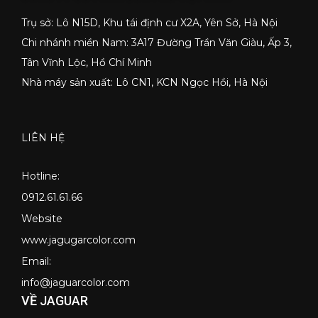
Trụ sở: Lô N15D, Khu tái định cư X2A, Yên Sở, Hà Nội
2625-D
2626-D
2627-D
2628-A
Chi nhánh miền Nam: 3A17 Đường Trần Văn Giàu, Ấp 3,
Tân Vĩnh Lộc, Hồ Chí Minh
Nhà máy sản xuất: Lô CN1, KCN Ngọc Hồi, Hà Nội
2631-P
2632-P
2633-P
2634-P
LIÊN HỆ
Hotline:
2635-T
2636-D
2637-D
2638-A
0912.61.61.66
Website
www.jagugarcolor.com
2641-P
2642-P
2643-P
2644-P
Email:
info@jaguarcolor.com
VỀ JAGUAR