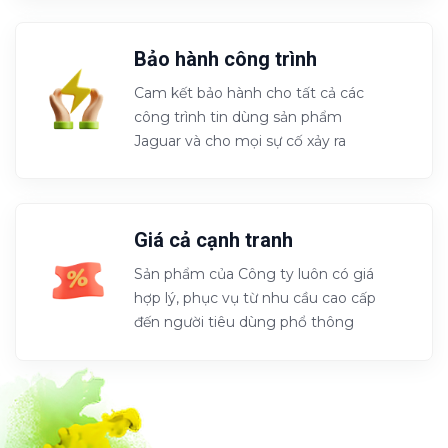
2215-D
2216-D
2217-A
2218-A
Bảo hành công trình
Cam kết bảo hành cho tất cả các
công trình tin dùng sản phẩm
2221-P
2222-P
2223-P
2224-P
Jaguar và cho mọi sự cố xảy ra
2225-T
2226-D
2227-A
2228-A
Giá cả cạnh tranh
Sản phẩm của Công ty luôn có giá
hợp lý, phục vụ từ nhu cầu cao cấp
đến người tiêu dùng phổ thông
2241-P
2242-P
2243-P
2244-T
2245-D
2246-D
2247-D
2248-A