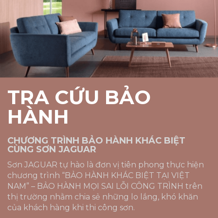
2391-P
2392-P
2393-T
2394-T
2395-D
2396-D
2397-A
2398-A
TRA CỨU BẢO
HÀNH
2401-P
2402-P
2403-P
2404-P
CHƯƠNG TRÌNH BẢO HÀNH KHÁC BIỆT
CÙNG SƠN JAGUAR
Sơn JAGUAR tự hào là đơn vị tiên phong thực hiện
2405-T
2406-D
2407-D
2408-A
chương trình “BẢO HÀNH KHÁC BIỆT TẠI VIỆT
NAM” – BẢO HÀNH MỌI SAI LỖI CÔNG TRÌNH trên
thị trường nhằm chia sẻ những lo lắng, khó khăn
của khách hàng khi thi công sơn.
2421-P
2422-P
2423-P
2424-T