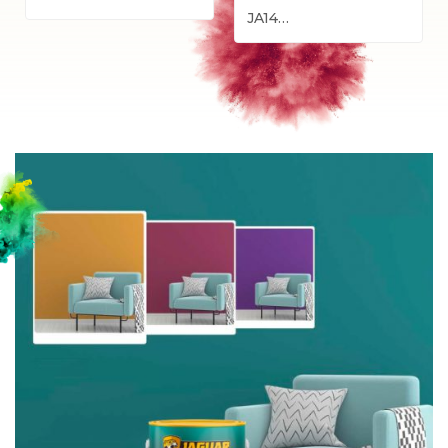
JA14…
2161-P
2162-P
2163-P
2164-T
2165-D
2166-D
2167-A
2168-A
2181-P
2182-P
2183-P
2184-T
2185-T
2186-D
2187-A
2188-A
2191-P
2192-P
2193-P
2194-T