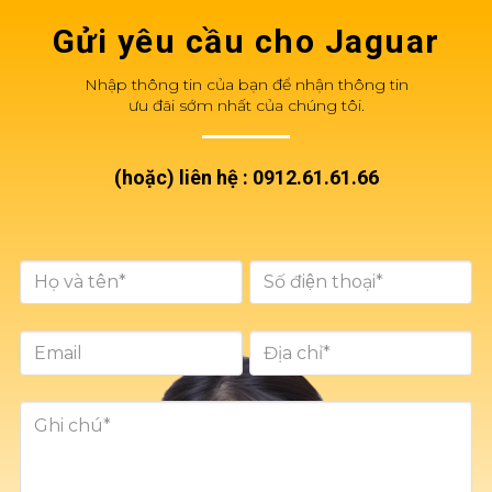
Gửi yêu cầu cho Jaguar
2531-P
2532-P
2533-P
2534-T
Nhập thông tin của bạn để nhận thông tin
ưu đãi sớm nhất của chúng tôi.
2535-D
2536-D
2537-D
2538-A
(hoặc) liên hệ : 0912.61.61.66
2561-P
2562-P
2563-T
2564-T
2565-D
2566-D
2567-D
2568-A