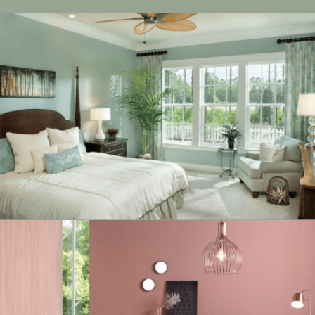
2371-P
2371-P
2373-T
2374-T
2375-D
2376-D
2377-A
2378-A
2381-P
2382-P
2383-P
2384-T
2385-T
2386-D
2387-A
2388-A