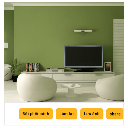
1390
1450
1460
1500
1510
1550
1560
1580
2001-P
2002-P
2003-P
2004-P
2005-T
2006-D
2007-D
2008-A
Đổi phối cảnh
Làm lại
Lưu ảnh
share
2031-P
2032-P
2033-T
2034-D