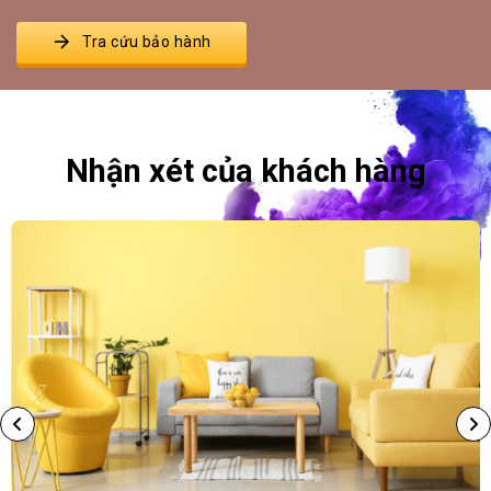
Tra cứu bảo hành
2425-D
2426-D
2427-D
2428-A
Nhận xét của khách hàng
2441-P
2442-P
2443-P
2444-T
2445-T
2446-D
2447-D
2448-A
2461-P
2462-P
2463-P
2464-T