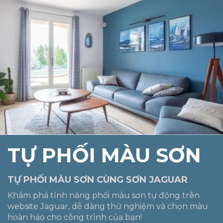
2295-T
2296-D
2297-D
2298-A
2311-P
2312-P
2313-T
2314-D
2315-D
2316-D
2317-A
2318-A
TỰ PHỐI MÀU SƠN
TỰ PHỐI MÀU SƠN CÙNG SƠN JAGUAR
2321-P
2322-P
2323-P
2324-T
Khám phá tính năng phối màu sơn tự động trên
website Jaguar, dễ dàng thử nghiệm và chọn màu
hoàn hảo cho công trình của bạn!