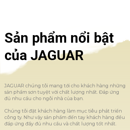
2035-D
2036-A
2037-A
2038-A
Sản phẩm nổi bật
của JAGUAR
2041-P
2042-P
2043-P
2044-T
2045-D
2046-D
2047-A
2048-A
JAGUAR chúng tôi mang tới cho khách hàng những
sản phẩm sơn tuyệt vời chất lượng nhất. Đáp ứng
đủ nhu cầu cho ngôi nhà của bạn.
2071-P
2072-P
2073-T
2074-D
Chúng tôi đặt khách hàng làm mục tiêu phát triển
công ty. Như vậy sản phẩm đến tay khách hàng đều
đáp ứng đầy đủ nhu cầu và chất lượng tốt nhất.