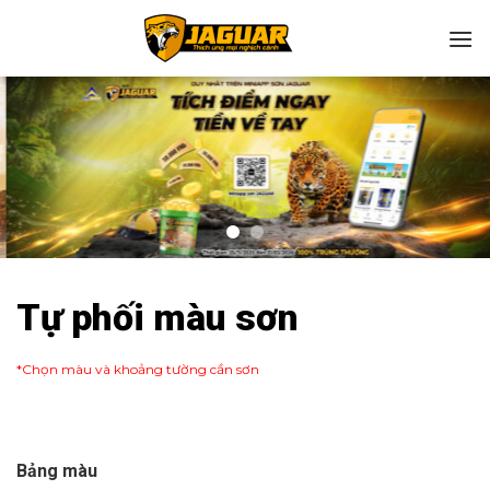
Chuyển
đến
nội
dung
Tự phối màu sơn
*Chọn màu và khoảng tường cần sơn
Bảng màu