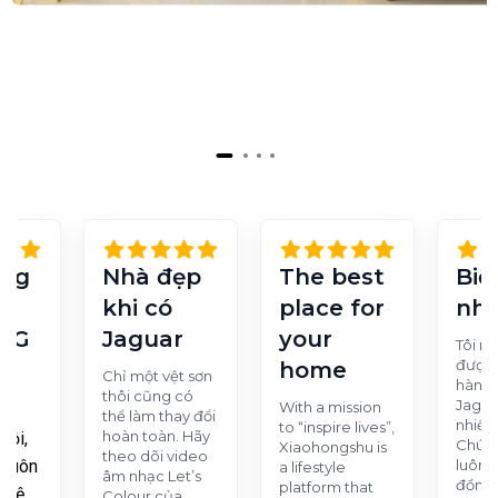
2465-D
2466-D
2467-A
2468-A
2481-P
2482-P
2483-T
2484-T
ang
Nhà đẹp
The best
Biệ
2485-D
2486-D
2487-A
2488-A
khi có
place for
nhà
NG
Jaguar
your
Tôi rấ
được
home
Chỉ một vệt sơn
hành 
2491-P
2492-P
2493-P
2494-T
thôi cũng có
Jagua
With a mission
vết
thể làm thay đổi
nhiều
to “inspire lives”,
hoàn toàn. Hãy
rội,
Chúng
Xiaohongshu is
theo dõi video
 luôn
luôn 
a lifestyle
âm nhạc Let’s
đồng 
platform that
 vệ
Colour của