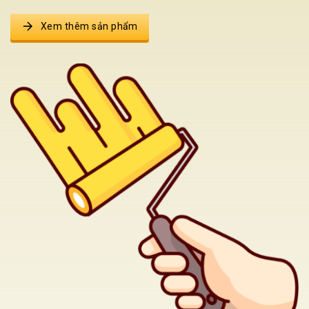
2075-D
2076-A
2077-A
2078-A
Xem thêm sản phẩm
2101-P
2102-P
2103-P
2104-T
2105-D
2106-D
2107-A
2108-A
2111-P
2112-P
2113-T
2114-D
2115-D
2116-D
2117-A
2118-A