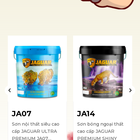
2141-P
2142-P
2143-P
2144-T
2145-T
2146-D
2147-D
2148-A
2151-P
2152-P
2153-P
2154-T
JA07
JA14
2155-T
2156-D
2157-D
2158-A
Sơn nội thất siêu cao
Sơn bóng ngoại thất
cấp JAGUAR ULTRA
cao cấp JAGUAR
PREMIUM JA07…
PREMIUM SHINY