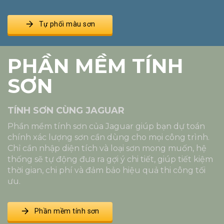
2325-D
2326-D
2327-D
2328-A
Tự phối màu sơn
PHẦN MỀM TÍNH
2351-P
2352-P
2353-T
2354-T
SƠN
TÍNH SƠN CÙNG JAGUAR
2355-D
2356-D
2357-A
2358-A
Phần mềm tính sơn của Jaguar giúp bạn dự toán
chính xác lượng sơn cần dùng cho mọi công trình.
Chỉ cần nhập diện tích và loại sơn mong muốn, hệ
thống sẽ tự động đưa ra gợi ý chi tiết, giúp tiết kiệm
thời gian, chi phí và đảm bảo hiệu quả thi công tối
2361-P
2362-P
2363-T
2364-T
ưu.
Phần mềm tính sơn
2365-D
2366-D
2367-A
2368-A