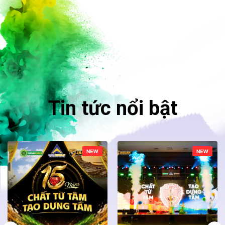
2251-P
2252-P
2253-P
2254-P
2255-T
2256-T
2257-D
2258-A
Tin tức nổi bật
2261-P
2262-P
2263-P
2264-T
2265-D
2266-D
2267-A
2268-A