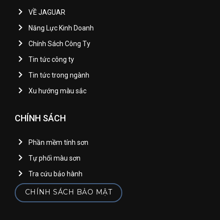
2645-T
2646-D
2647-A
2648-A
VỀ JAGUAR
Năng Lực Kinh Doanh
Chính Sách Công Ty
2651-P
2652-P
2653-T
2654-T
Tin tức công ty
Tin tức trong ngành
Xu hướng màu sắc
2655-T
2656-D
2657-D
2658-A
CHÍNH SÁCH
Phần mềm tính sơn
2681-P
2682-P
2683-P
2684-T
Tự phối màu sơn
Tra cứu bảo hành
CHÍNH SÁCH BẢO MẬT
2685-D
2686-D
2687-D
2688-A