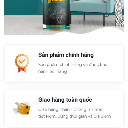
2195-T
2196-D
2197-D
2198-A
2201-P
2202-P
2203-P
2204-T
Sản phẩm chính hãng
Sản phẩm chính hãng và được bảo
hành bởi hãng
2205-T
2206-D
2207-D
2208-A
Giao hàng toàn quốc
2211-P
2212-P
2213-P
2214-T
Giao hàng nhanh chóng, an toàn,
tiết kiệm, đúng thời gian và địa điểm