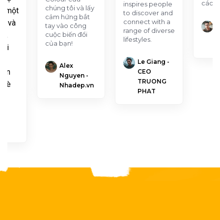
2495-T
2496-D
2497-D
2498-A
các b
inspires people
chúng tôi và lấy
ỏi một
to discover and
cảm hứng bắt
connect with a
ẩn và
N
tay vào công
range of diverse
ại,
cuộc biến đổi
B
lifestyles.
của bạn!
p
hơi
2501-P
2502-P
2503-P
2504-T
am
Le Giang -
Alex
Sân
CEO
Nguyen -
TRUONG
 Hè
Nhadep.vn
PHAT
2505-D
2506-D
2507-D
2508-A
g -
G
2511-P
2512-P
2513-P
2514-P
2515-T
2516-D
2517-D
2518-A