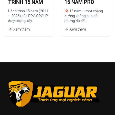
TRÌNH 15 NĂM
15 NĂM PRO
CÙNG HỆ THỐNG
GROUP | CHẤT
Hành trình 15 năm (2011
15 năm – một chặng
NHÀ PHÂN PHỐI
TỪ TÂM – TẠO
– 2026) của PRO GROUP
đường không quá dài
được dựng xây…
nhưng đủ để…
DỰNG TẦM
Xem thêm
Xem thêm