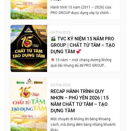
Hành trình 15 năm (2011 – 2026) của
PRO GROUP được dựng xây từ chính…
04-Th8-2026
TVC KỶ NIỆM 15 NĂM PRO
GROUP | CHẤT TỪ TÂM – TẠO
DỰNG TẦM
15 năm – một chặng đường không
quá dài nhưng đủ để PRO GROUP…
03-Th8-2026
RECAP HÀNH TRÌNH QUY
NHƠN – PHÚ YÊN 2026 | 15
NĂM CHẤT TỪ TÂM – TẠO
DỰNG TẦM
Một chuyến đi không đo bằng khoảng
cách, mà đong đếm bằng những khoảnh
khắc…