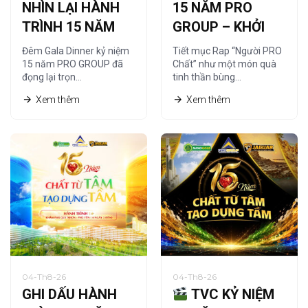
NHÌN LẠI HÀNH
15 NĂM PRO
TRÌNH 15 NĂM
GROUP – KHỞI
QUA NGHỆ
NGUỒN TỪ
Đêm Gala Dinner kỷ niệm
Tiết mục Rap “Người PRO
THUẬT TRANH
“NGƯỜI PRO
15 năm PRO GROUP đã
Chất” như một món quà
đọng lại trọn…
tinh thần bùng…
CÁT
CHẤT”
Xem thêm
Xem thêm
04-Th8-26
04-Th8-26
GHI DẤU HÀNH
TVC KỶ NIỆM