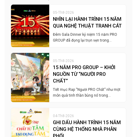
05-Th8-2026
NHÌN LẠI HÀNH TRÌNH 15 NĂM
QUA NGHỆ THUẬT TRANH CÁT
Đêm Gala Dinner kỷ niệm 15 năm PRO
GROUP đã đọng lại trọn vẹn trong…
05-Th8-2026
15 NĂM PRO GROUP – KHỞI
NGUỒN TỪ “NGƯỜI PRO
CHẤT”
Tiết mục Rap “Người PRO Chất” như một
món quà tinh thần bùng nổ trong…
04-Th8-2026
GHI DẤU HÀNH TRÌNH 15 NĂM
CÙNG HỆ THỐNG NHÀ PHÂN
PHỐI