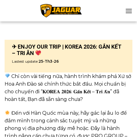
Chuyển
đến
nội
dung
✈ ENJOY OUR TRIP | KOREA 2026: GẮN KẾT
– TRI ÂN
Lastest update:
25-Th3-26
Chỉ còn vài tiếng nữa, hành trình khám phá Xứ sở
Hoa Anh Đào sẽ chính thức bắt đầu. Mọi chuẩn bị
cho chuyến đi “𝐊𝐎𝐑𝐄𝐀 𝟐𝟎𝟐𝟔: 𝐆𝐚̆́𝐧 𝐊𝐞̂́𝐭 – 𝐓𝐫𝐢 𝐀̂𝐧” đã
hoàn tất, Bạn đã sẵn sàng chưa?
Đến với Hàn Quốc mùa này, hãy gác lại âu lo để
đắm mình trong cảnh sắc tuyệt mỹ và những
phong vị địa phương đầy mê hoặc. Đây là hành
trình nâng cấp chưa từng có, được PRO GROUP –