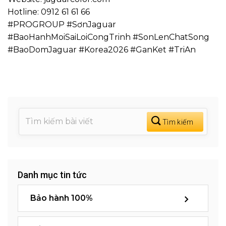
Hotline: 0912 61 61 66
#PROGROUP #SơnJaguar
#BaoHanhMoiSaiLoiCongTrinh #SonLenChatSong
#BaoDomJaguar #Korea2026 #GanKet #TriAn
Danh mục tin tức
Bảo hành 100%