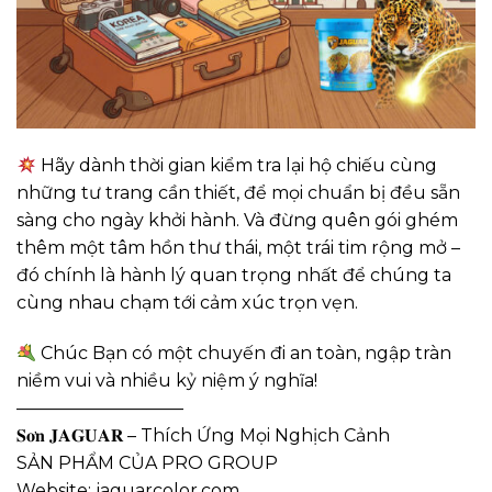
Hãy dành thời gian kiểm tra lại hộ chiếu cùng
những tư trang cần thiết, để mọi chuẩn bị đều sẵn
sàng cho ngày khởi hành. Và đừng quên gói ghém
thêm một tâm hồn thư thái, một trái tim rộng mở –
đó chính là hành lý quan trọng nhất để chúng ta
cùng nhau chạm tới cảm xúc trọn vẹn.
Chúc Bạn có một chuyến đi an toàn, ngập tràn
niềm vui và nhiều kỷ niệm ý nghĩa!
—————————–
𝐒𝐨̛𝐧 𝐉𝐀𝐆𝐔𝐀𝐑 – Thích Ứng Mọi Nghịch Cảnh
SẢN PHẨM CỦA PRO GROUP
Website: jaguarcolor.com