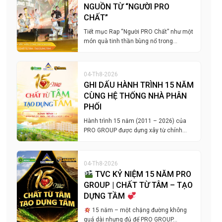
NGUỒN TỪ “NGƯỜI PRO
CHẤT”
Tiết mục Rap “Người PRO Chất” như một
món quà tinh thần bùng nổ trong…
04-Th8-2026
GHI DẤU HÀNH TRÌNH 15 NĂM
CÙNG HỆ THỐNG NHÀ PHÂN
PHỐI
Hành trình 15 năm (2011 – 2026) của
PRO GROUP được dựng xây từ chính…
04-Th8-2026
TVC KỶ NIỆM 15 NĂM PRO
GROUP | CHẤT TỪ TÂM – TẠO
DỰNG TẦM
15 năm – một chặng đường không
quá dài nhưng đủ để PRO GROUP…