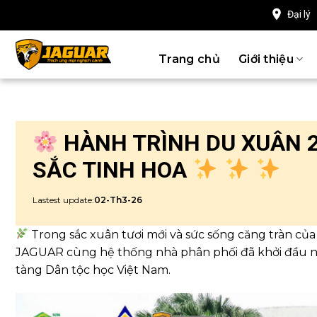
Chuyển
Đại lý
đến
nội
Trang chủ
Giới thiệu
dung
HÀNH TRÌNH DU XUÂN 2
SẮC TINH HOA
Lastest update:
02-Th3-26
Trong sắc xuân tươi mới và sức sống căng tràn của
JAGUAR cùng hệ thống nhà phân phối đã khởi đầu nă
tàng Dân tộc học Việt Nam.