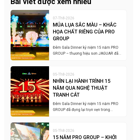
Bài viết được xem nhiều
07-Th8-2026
MÚA LỤA SẮC MÀU – KHẮC
HỌA CHẤT RIÊNG CỦA PRO
GROUP
Đêm Gala Dinner kỷ niệm 15 năm PRO
GROUP – thương hiệu sơn JAGUAR đã…
05-Th8-2026
NHÌN LẠI HÀNH TRÌNH 15
NĂM QUA NGHỆ THUẬT
TRANH CÁT
Đêm Gala Dinner kỷ niệm 15 năm PRO
GROUP đã đọng lại trọn vẹn trong…
05-Th8-2026
15 NĂM PRO GROUP – KHỞI