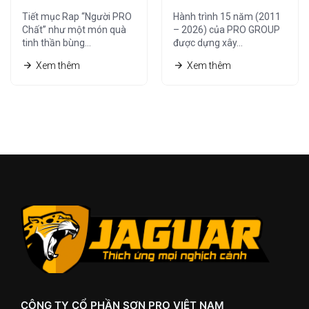
NGUỒN TỪ
CÙNG HỆ THỐNG
Tiết mục Rap “Người PRO
Hành trình 15 năm (2011
“NGƯỜI PRO
NHÀ PHÂN PHỐI
Chất” như một món quà
– 2026) của PRO GROUP
tinh thần bùng…
được dựng xây…
CHẤT”
Xem thêm
Xem thêm
CÔNG TY CỔ PHẦN SƠN PRO VIỆT NAM