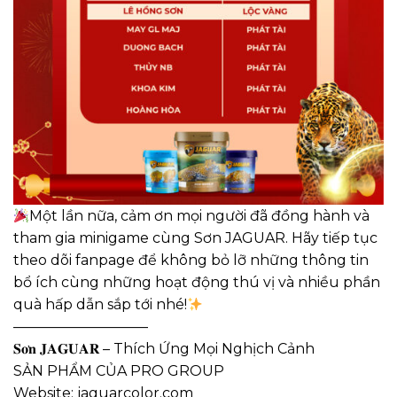
Một lần nữa, cảm ơn mọi người đã đồng hành và
tham gia minigame cùng Sơn JAGUAR. Hãy tiếp tục
theo dõi fanpage để không bỏ lỡ những thông tin
bổ ích cùng những hoạt động thú vị và nhiều phần
quà hấp dẫn sắp tới nhé!
—————————–
𝐒𝐨̛𝐧 𝐉𝐀𝐆𝐔𝐀𝐑 – Thích Ứng Mọi Nghịch Cảnh
SẢN PHẨM CỦA PRO GROUP
Website: jaguarcolor.com