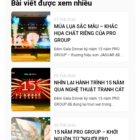
Bài viết được xem nhiều
07-Th8-2026
MÚA LỤA SẮC MÀU – KHẮC
HỌA CHẤT RIÊNG CỦA PRO
GROUP
Đêm Gala Dinner kỷ niệm 15 năm PRO
GROUP – thương hiệu sơn JAGUAR đã…
05-Th8-2026
NHÌN LẠI HÀNH TRÌNH 15 NĂM
QUA NGHỆ THUẬT TRANH CÁT
Đêm Gala Dinner kỷ niệm 15 năm PRO
GROUP đã đọng lại trọn vẹn trong…
05-Th8-2026
15 NĂM PRO GROUP – KHỞI
NGUỒN TỪ “NGƯỜI PRO