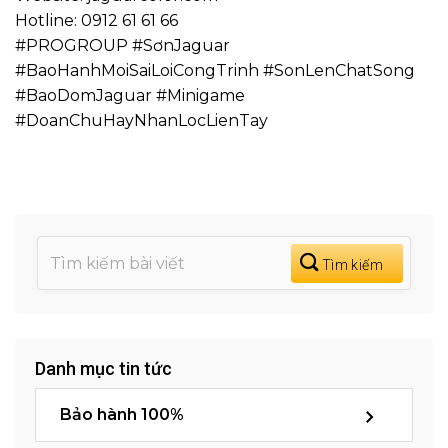
Hotline: 0912 61 61 66
#PROGROUP #SơnJaguar
#BaoHanhMoiSaiLoiCongTrinh #SonLenChatSong
#BaoDomJaguar #Minigame
#DoanChuHayNhanLocLienTay
Danh mục tin tức
Bảo hành 100%