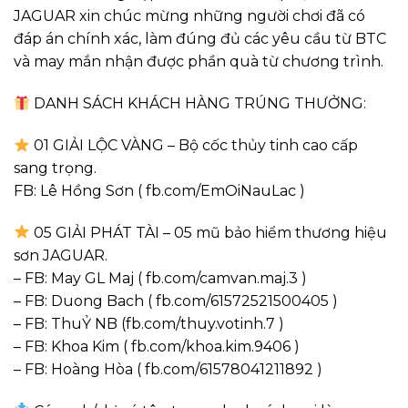
JAGUAR xin chúc mừng những người chơi đã có
đáp án chính xác, làm đúng đủ các yêu cầu từ BTC
và may mắn nhận được phần quà từ chương trình.
DANH SÁCH KHÁCH HÀNG TRÚNG THƯỞNG:
01 GIẢI LỘC VÀNG – Bộ cốc thủy tinh cao cấp
sang trọng.
FB: Lê Hồng Sơn ( fb.com/EmOiNauLac )
05 GIẢI PHÁT TÀI – 05 mũ bảo hiểm thương hiệu
sơn JAGUAR.
– FB: May GL Maj ( fb.com/camvan.maj.3 )
– FB: Duong Bach ( fb.com/61572521500405 )
– FB: ThuỶ NB (fb.com/thuy.votinh.7 )
– FB: Khoa Kim ( fb.com/khoa.kim.9406 )
– FB: Hoàng Hòa ( fb.com/61578041211892 )