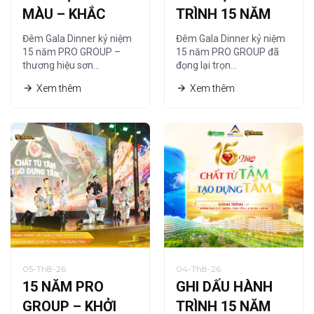
MÀU – KHẮC
TRÌNH 15 NĂM
HỌA CHẤT RIÊNG
QUA NGHỆ
Đêm Gala Dinner kỷ niệm
Đêm Gala Dinner kỷ niệm
CỦA PRO GROUP
THUẬT TRANH
15 năm PRO GROUP –
15 năm PRO GROUP đã
thương hiệu sơn…
đọng lại trọn…
CÁT
Xem thêm
Xem thêm
05-Th8-26
04-Th8-26
15 NĂM PRO
GHI DẤU HÀNH
GROUP – KHỞI
TRÌNH 15 NĂM