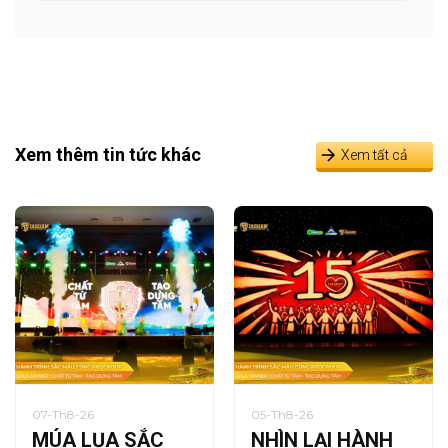
Xem thêm tin tức khác
Xem tất cả
07-Th8-26
05-Th8-26
MÚA LỤA SẮC
NHÌN LẠI HÀNH