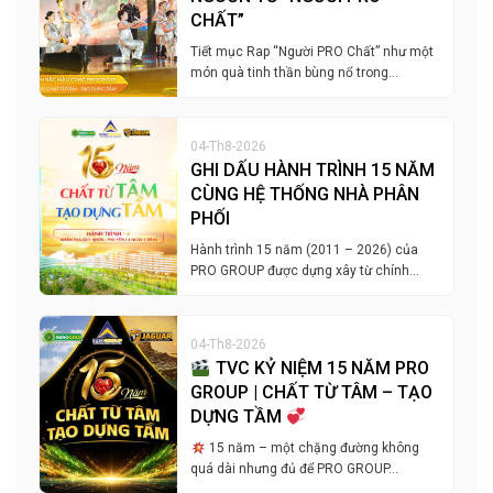
CHẤT”
Tiết mục Rap “Người PRO Chất” như một
món quà tinh thần bùng nổ trong…
04-Th8-2026
GHI DẤU HÀNH TRÌNH 15 NĂM
CÙNG HỆ THỐNG NHÀ PHÂN
PHỐI
Hành trình 15 năm (2011 – 2026) của
PRO GROUP được dựng xây từ chính…
04-Th8-2026
TVC KỶ NIỆM 15 NĂM PRO
GROUP | CHẤT TỪ TÂM – TẠO
DỰNG TẦM
15 năm – một chặng đường không
quá dài nhưng đủ để PRO GROUP…