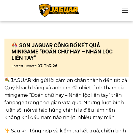
Chuyển
đến
nội
dung
SƠN JAGUAR CÔNG BỐ KẾT QUẢ
MINIGAME “ĐOÁN CHỮ HAY – NHẬN LỘC
LIỀN TAY”
Lastest update:
07-Th3-26
JAGUAR xin gửi lời cảm ơn chân thành đến tất cả
Quý khách hàng và anh em đã nhiệt tình tham gia
minigame “Đoán chữ hay – Nhận lộc liền tay” trên
fanpage trong thời gian vừa qua. Những lượt bình
luận sôi nổi và hào hứng chính là điều làm nên
không khí đầu năm náo nhiệt, nhiều may mắn.
Sau khi tổng hợp và kiểm tra kết quả, chiến binh