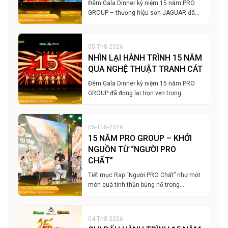
Đêm Gala Dinner kỷ niệm 15 năm PRO
GROUP – thương hiệu sơn JAGUAR đã…
05-Th8-2026
NHÌN LẠI HÀNH TRÌNH 15 NĂM
QUA NGHỆ THUẬT TRANH CÁT
Đêm Gala Dinner kỷ niệm 15 năm PRO
GROUP đã đọng lại trọn vẹn trong…
05-Th8-2026
15 NĂM PRO GROUP – KHỞI
NGUỒN TỪ “NGƯỜI PRO
CHẤT”
Tiết mục Rap “Người PRO Chất” như một
món quà tinh thần bùng nổ trong…
04-Th8-2026