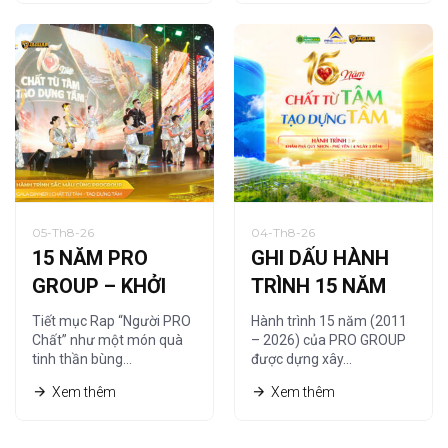
05-Th8-26
04-Th8-26
15 NĂM PRO
GHI DẤU HÀNH
GROUP – KHỞI
TRÌNH 15 NĂM
NGUỒN TỪ
CÙNG HỆ THỐNG
Tiết mục Rap “Người PRO
Hành trình 15 năm (2011
“NGƯỜI PRO
NHÀ PHÂN PHỐI
Chất” như một món quà
– 2026) của PRO GROUP
tinh thần bùng…
được dựng xây…
CHẤT”
Xem thêm
Xem thêm