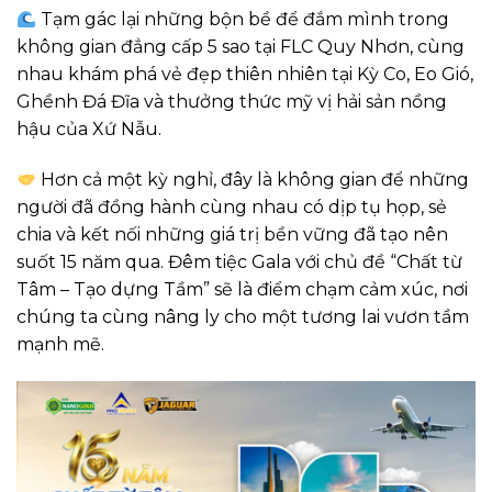
Tạm gác lại những bộn bề để đắm mình trong
không gian đẳng cấp 5 sao tại FLC Quy Nhơn, cùng
nhau khám phá vẻ đẹp thiên nhiên tại Kỳ Co, Eo Gió,
Ghềnh Đá Đĩa và thưởng thức mỹ vị hải sản nồng
hậu của Xứ Nẫu.
Hơn cả một kỳ nghỉ, đây là không gian để những
người đã đồng hành cùng nhau có dịp tụ họp, sẻ
chia và kết nối những giá trị bền vững đã tạo nên
suốt 15 năm qua. Đêm tiệc Gala với chủ đề “Chất từ
Tâm – Tạo dựng Tầm” sẽ là điểm chạm cảm xúc, nơi
chúng ta cùng nâng ly cho một tương lai vươn tầm
mạnh mẽ.