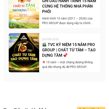
GHI DẤU HÀNH TRÌNH 15 NĂM
CÙNG HỆ THỐNG NHÀ PHÂN
PHỐI
Hành trình 15 năm (2011 – 2026) của
PRO GROUP được dựng xây từ chính…
04-Th8-2026
TVC KỶ NIỆM 15 NĂM PRO
GROUP | CHẤT TỪ TÂM – TẠO
DỰNG TẦM
15 năm – một chặng đường không
quá dài nhưng đủ để PRO GROUP…