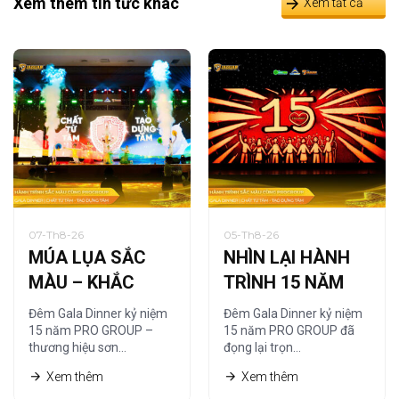
Xem thêm tin tức khác
Xem tất cả
07-Th8-26
05-Th8-26
MÚA LỤA SẮC
NHÌN LẠI HÀNH
MÀU – KHẮC
TRÌNH 15 NĂM
HỌA CHẤT RIÊNG
QUA NGHỆ
Đêm Gala Dinner kỷ niệm
Đêm Gala Dinner kỷ niệm
CỦA PRO GROUP
THUẬT TRANH
15 năm PRO GROUP –
15 năm PRO GROUP đã
thương hiệu sơn…
đọng lại trọn…
CÁT
Xem thêm
Xem thêm