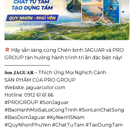
Hãy sẵn sàng cùng Chiến binh JAGUAR và PRO
GROUP tận hưởng hành trình tri ân đặc biệt này!
—————————–
𝐒𝐨̛𝐧 𝐉𝐀𝐆𝐔𝐀𝐑 – Thích Ứng Mọi Nghịch Cảnh
SẢN PHẨM CỦA PRO GROUP
Website: jaguarcolor.com
Hotline: 0912 61 61 66
#PROGROUP #SơnJaguar
#BaoHanhMoiSaiLoiCongTrinh #SonLenChatSong
#BaoDomJaguar #KyNiem15Nam
#QuyNhonPhuYen #ChatTuTam #TaoDungTam