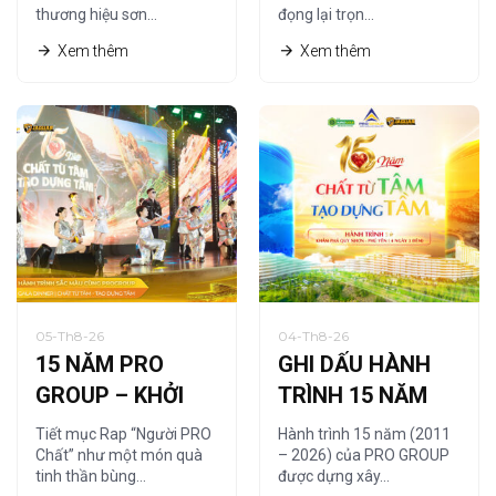
thương hiệu sơn…
đọng lại trọn…
CÁT
Xem thêm
Xem thêm
05-Th8-26
04-Th8-26
15 NĂM PRO
GHI DẤU HÀNH
GROUP – KHỞI
TRÌNH 15 NĂM
NGUỒN TỪ
CÙNG HỆ THỐNG
Tiết mục Rap “Người PRO
Hành trình 15 năm (2011
“NGƯỜI PRO
NHÀ PHÂN PHỐI
Chất” như một món quà
– 2026) của PRO GROUP
tinh thần bùng…
được dựng xây…
CHẤT”