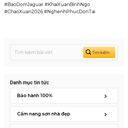
#BaoDomJaguar #KhaiXuanBinhNgo
#ChaoXuan2026 #NghenhPhucDonTai
Danh mục tin tức
Bảo hành 100%
Cẩm nang sơn nhà đẹp