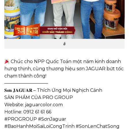
â
Chúc cho NPP Quốc Toản một năm kinh doanh
hưng thịnh, cùng thương hiệu sơn JAGUAR bứt tốc
chạm thành công!
—————————–
𝐒𝐨̛𝐧 𝐉𝐀𝐆𝐔𝐀𝐑 – Thích Ứng Mọi Nghịch Cảnh
SẢN PHẨM CỦA PRO GROUP
Website: jaguarcolor.com
Hotline: 0912 61 61 66
#PROGROUP #SơnJaguar
#BaoHanhMoiSaiLoiCongTrinh #SonLenChatSong