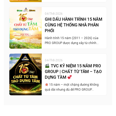
04-Th8-2026
GHI DẤU HÀNH TRÌNH 15 NĂM
CÙNG HỆ THỐNG NHÀ PHÂN
PHỐI
Hành trình 15 năm (2011 – 2026) của
PRO GROUP được dựng xây từ chính…
04-Th8-2026
TVC KỶ NIỆM 15 NĂM PRO
GROUP | CHẤT TỪ TÂM – TẠO
DỰNG TẦM
15 năm – một chặng đường không
quá dài nhưng đủ để PRO GROUP…