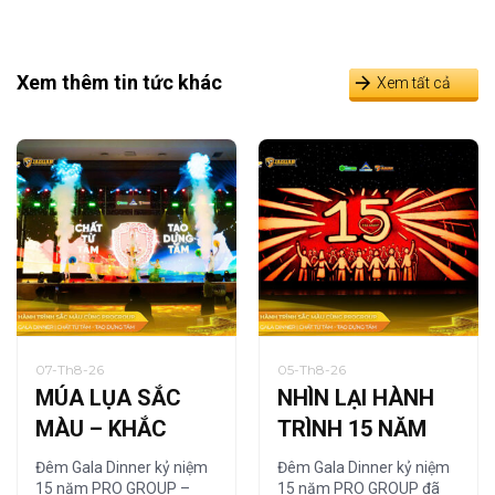
Xem thêm tin tức khác
Xem tất cả
07-Th8-26
05-Th8-26
MÚA LỤA SẮC
NHÌN LẠI HÀNH
MÀU – KHẮC
TRÌNH 15 NĂM
HỌA CHẤT RIÊNG
QUA NGHỆ
Đêm Gala Dinner kỷ niệm
Đêm Gala Dinner kỷ niệm
CỦA PRO GROUP
THUẬT TRANH
15 năm PRO GROUP –
15 năm PRO GROUP đã