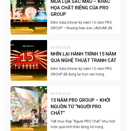
MÚA LỤA SẮC MÀU – KHẮC
HỌA CHẤT RIÊNG CỦA PRO
GROUP
Đêm Gala Dinner kỷ niệm 15 năm PRO
GROUP – thương hiệu sơn JAGUAR đã…
05-Th8-2026
NHÌN LẠI HÀNH TRÌNH 15 NĂM
QUA NGHỆ THUẬT TRANH CÁT
Đêm Gala Dinner kỷ niệm 15 năm PRO
GROUP đã đọng lại trọn vẹn trong…
05-Th8-2026
15 NĂM PRO GROUP – KHỞI
NGUỒN TỪ “NGƯỜI PRO
CHẤT”
Tiết mục Rap “Người PRO Chất” như một
món quà tinh thần bùng nổ trong…