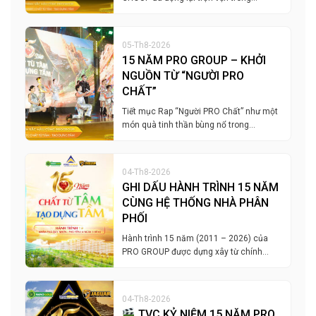
05-Th8-2026
15 NĂM PRO GROUP – KHỞI
NGUỒN TỪ “NGƯỜI PRO
CHẤT”
Tiết mục Rap “Người PRO Chất” như một
món quà tinh thần bùng nổ trong…
04-Th8-2026
GHI DẤU HÀNH TRÌNH 15 NĂM
CÙNG HỆ THỐNG NHÀ PHÂN
PHỐI
Hành trình 15 năm (2011 – 2026) của
PRO GROUP được dựng xây từ chính…
04-Th8-2026
TVC KỶ NIỆM 15 NĂM PRO