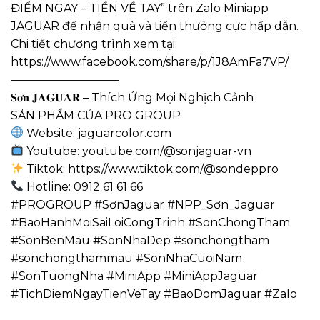
ĐIỂM NGAY – TIỀN VỀ TAY” trên Zalo Miniapp
JAGUAR để nhận quà và tiền thưởng cực hấp dẫn.
Chi tiết chương trình xem tại:
https://www.facebook.com/share/p/1J8AmFa7VP/
—————————–
𝐒𝐨̛𝐧 𝐉𝐀𝐆𝐔𝐀𝐑 – Thích Ứng Mọi Nghịch Cảnh
SẢN PHẨM CỦA PRO GROUP
Website: jaguarcolor.com
Youtube: youtube.com/@sonjaguar-vn
Tiktok: https://www.tiktok.com/@sondeppro
Hotline: 0912 61 61 66
#PROGROUP #SơnJaguar #NPP_Sơn_Jaguar
#BaoHanhMoiSaiLoiCongTrinh #SonChongTham
#SonBenMau #SonNhaDep #sonchongtham
#sonchongthammau #SonNhaCuoiNam
#SonTuongNha #MiniApp #MiniAppJaguar
#TichDiemNgayTienVeTay #BaoDomJaguar #Zalo