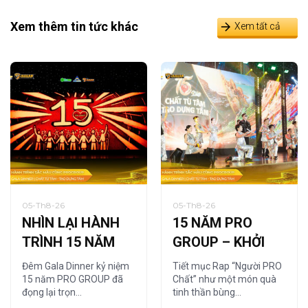
Xem thêm tin tức khác
Xem tất cả
05-Th8-26
05-Th8-26
NHÌN LẠI HÀNH
15 NĂM PRO
TRÌNH 15 NĂM
GROUP – KHỞI
QUA NGHỆ
NGUỒN TỪ
Đêm Gala Dinner kỷ niệm
Tiết mục Rap “Người PRO
THUẬT TRANH
“NGƯỜI PRO
15 năm PRO GROUP đã
Chất” như một món quà
đọng lại trọn…
tinh thần bùng…
CÁT
CHẤT”