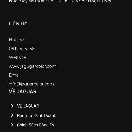
Nhà máy sản xuất: Lô CN1, KCN Ngọc Hồi, Hà Nội
LIÊN HỆ
Hotline:
0912.61.61.66
Website
www.jagugarcolor.com
Email:
info@jaguarcolor.com
VỀ JAGUAR
VỀ JAGUAR
Năng Lực Kinh Doanh
Chính Sách Công Ty