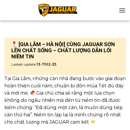
Chuyển
đến
nội
dung
[GIA LÂM – HÀ NỘI] CÙNG JAGUAR SƠN
LÊN CHẤT SỐNG – CHẤT LƯỢNG DẪN LỐI
NIỀM TIN
Lastest update:
13-Th12-25
Tại Gia Lâm, những căn nhà đang bước vào giai đoạn
hoàn thiện cuối năm, chuẩn bị đón mùa Tết đủ đầy
và mới mẻ.
Gia chủ chia sẻ rằng một lựa chọn
không do ngẫu nhiên mà đến từ niềm tin đã được
kiểm chứng: “Đã dùng một căn, là muốn dùng tiếp
căn thứ hai”. Niềm tin lặp lại là minh chứng rõ nhất
cho chất lượng mà JAGUAR cam kết