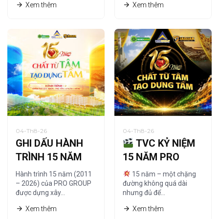
Xem thêm
Xem thêm
04-Th8-26
04-Th8-26
GHI DẤU HÀNH
TVC KỶ NIỆM
TRÌNH 15 NĂM
15 NĂM PRO
CÙNG HỆ THỐNG
GROUP | CHẤT
Hành trình 15 năm (2011
15 năm – một chặng
NHÀ PHÂN PHỐI
TỪ TÂM – TẠO
– 2026) của PRO GROUP
đường không quá dài
được dựng xây…
nhưng đủ để…
DỰNG TẦM
Xem thêm
Xem thêm