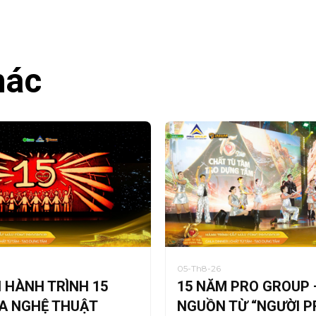
hác
05-Th8-26
I HÀNH TRÌNH 15
15 NĂM PRO GROUP 
A NGHỆ THUẬT
NGUỒN TỪ “NGƯỜI P