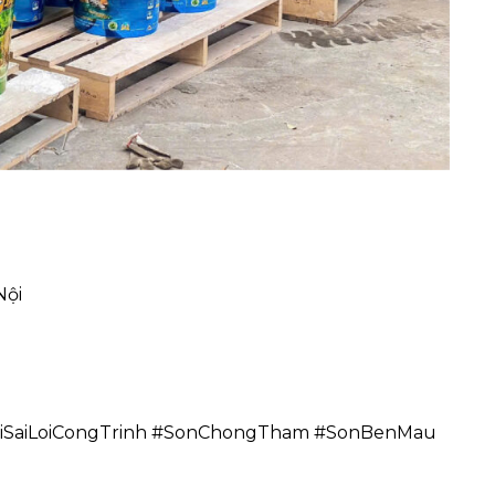
Nội
aiLoiCongTrinh #SonChongTham #SonBenMau