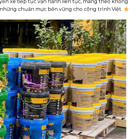
yến xe tiếp tục vận hành liên tục, mang theo không
o những chuẩn mực bền vững cho công trình Việt.