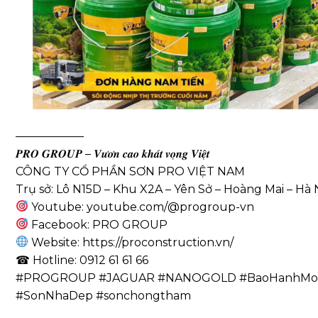
——————
𝑷𝑹𝑶 𝑮𝑹𝑶𝑼𝑷 – 𝑽𝒖̛𝒐̛𝒏 𝒄𝒂𝒐 𝒌𝒉𝒂́𝒕 𝒗𝒐̣𝒏𝒈 𝑽𝒊𝒆̣̂𝒕
CÔNG TY CỔ PHẦN SƠN PRO VIỆT NAM
Trụ sở: Lô N15D – Khu X2A – Yên Sở – Hoàng Mai – Hà 
Youtube: youtube.com/@progroup-vn
Facebook:
PRO GROUP
Website: https://proconstruction.vn/
☎ Hotline: 0912 61 61 66
#PROGROUP #JAGUAR #NANOGOLD #BaoHanhMoiS
#SonNhaDep #sonchongtham