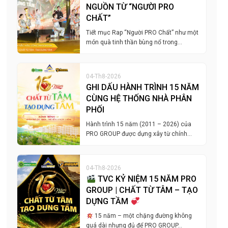
NGUỒN TỪ “NGƯỜI PRO
CHẤT”
Tiết mục Rap “Người PRO Chất” như một
món quà tinh thần bùng nổ trong…
04-Th8-2026
GHI DẤU HÀNH TRÌNH 15 NĂM
CÙNG HỆ THỐNG NHÀ PHÂN
PHỐI
Hành trình 15 năm (2011 – 2026) của
PRO GROUP được dựng xây từ chính…
04-Th8-2026
TVC KỶ NIỆM 15 NĂM PRO
GROUP | CHẤT TỪ TÂM – TẠO
DỰNG TẦM
15 năm – một chặng đường không
quá dài nhưng đủ để PRO GROUP…