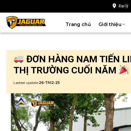
Chuyển
Đại lý
đến
nội
Trang chủ
Giới thiệu
dung
ĐƠN HÀNG NAM TIẾN LI
THỊ TRƯỜNG CUỐI NĂM
Lastest update:
26-Th12-25