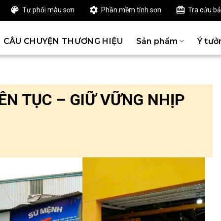
Tự phối màu sơn
Phần mềm tính sơn
Tra cứu b
CÂU CHUYỆN THƯƠNG HIỆU
Sản phẩm
Ý tưở
ÊN TỤC – GIỮ VỮNG NHỊP