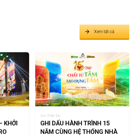
Xem tất cả
04-Th8-26
– KHỞI
GHI DẤU HÀNH TRÌNH 15
RO
NĂM CÙNG HỆ THỐNG NHÀ