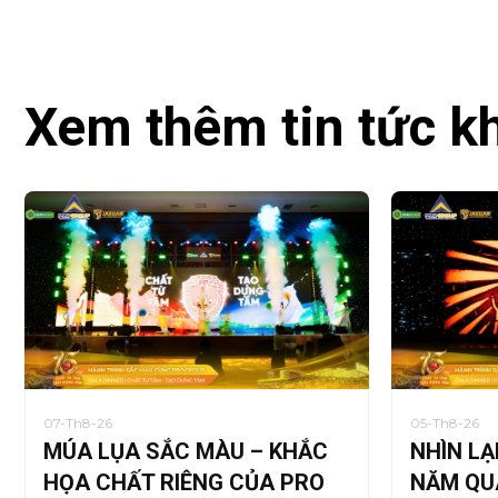
Xem thêm tin tức k
07-Th8-26
05-Th8-26
MÚA LỤA SẮC MÀU – KHẮC
NHÌN LẠ
HỌA CHẤT RIÊNG CỦA PRO
NĂM QU