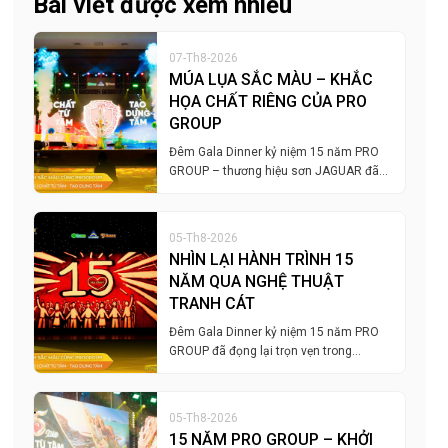
Bài viết được xem nhiều
07-Th8-2026
MÚA LỤA SẮC MÀU – KHẮC
HỌA CHẤT RIÊNG CỦA PRO
GROUP
Đêm Gala Dinner kỷ niệm 15 năm PRO
GROUP – thương hiệu sơn JAGUAR đã…
05-Th8-2026
NHÌN LẠI HÀNH TRÌNH 15
NĂM QUA NGHỆ THUẬT
TRANH CÁT
Đêm Gala Dinner kỷ niệm 15 năm PRO
GROUP đã đọng lại trọn vẹn trong…
05-Th8-2026
15 NĂM PRO GROUP – KHỞI