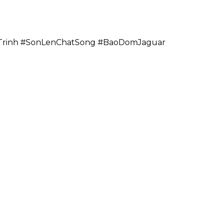
rinh #SonLenChatSong #BaoDomJaguar