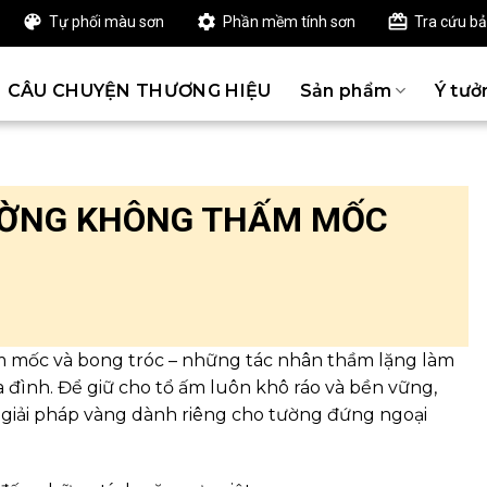
Tự phối màu sơn
Phần mềm tính sơn
Tra cứu b
CÂU CHUYỆN THƯƠNG HIỆU
Sản phẩm
Ý tưở
ƯỜNG KHÔNG THẤM MỐC
m mốc và bong tróc – những tác nhân thầm lặng làm
 đình. Để giữ cho tổ ấm luôn khô ráo và bền vững,
giải pháp vàng dành riêng cho tường đứng ngoại