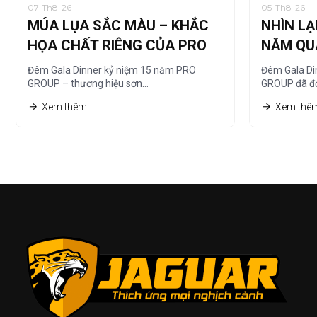
07-Th8-26
05-Th8-26
MÚA LỤA SẮC MÀU – KHẮC
NHÌN LẠ
HỌA CHẤT RIÊNG CỦA PRO
NĂM QU
GROUP
TRANH 
Đêm Gala Dinner kỷ niệm 15 năm PRO
Đêm Gala Di
GROUP – thương hiệu sơn…
GROUP đã đọ
Xem thêm
Xem thê