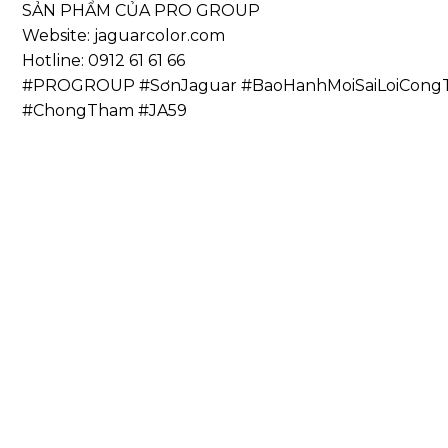
SẢN PHẨM CỦA PRO GROUP
Website: jaguarcolor.com
Hotline: 0912 61 61 66
#PROGROUP #SơnJaguar #BaoHanhMoiSaiLoiCongT
#ChongTham #JA59