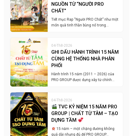
NGUỒN TỪ “NGƯỜI PRO
CHẤT”
Tiết mục Rap “Người PRO Chất” như một
món quà tinh thần bùng nổ trong…
04-Th8-2026
GHI DẤU HÀNH TRÌNH 15 NĂM
CÙNG HỆ THỐNG NHÀ PHÂN
PHỐI
Hành trình 15 năm (2011 – 2026) của
PRO GROUP được dựng xây từ chính…
04-Th8-2026
TVC KỶ NIỆM 15 NĂM PRO
GROUP | CHẤT TỪ TÂM – TẠO
DỰNG TẦM
15 năm – một chặng đường không
quá dài nhưng đủ để PRO GROUP…