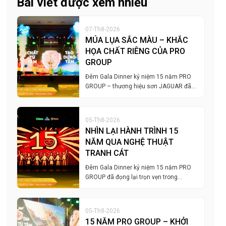
Bài viết được xem nhiều
07-Th8-2026
MÚA LỤA SẮC MÀU – KHẮC
HỌA CHẤT RIÊNG CỦA PRO
GROUP
Đêm Gala Dinner kỷ niệm 15 năm PRO
GROUP – thương hiệu sơn JAGUAR đã…
05-Th8-2026
NHÌN LẠI HÀNH TRÌNH 15
NĂM QUA NGHỆ THUẬT
TRANH CÁT
Đêm Gala Dinner kỷ niệm 15 năm PRO
GROUP đã đọng lại trọn vẹn trong…
05-Th8-2026
15 NĂM PRO GROUP – KHỞI