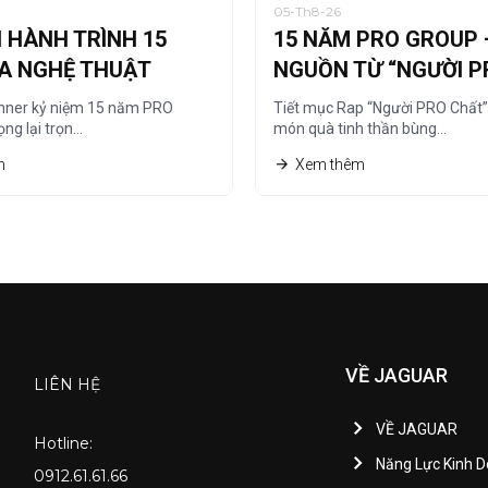
05-Th8-26
I HÀNH TRÌNH 15
15 NĂM PRO GROUP 
A NGHỆ THUẬT
NGUỒN TỪ “NGƯỜI P
CÁT
CHẤT”
nner kỷ niệm 15 năm PRO
Tiết mục Rap “Người PRO Chất
ng lại trọn…
món quà tinh thần bùng…
m
Xem thêm
VỀ JAGUAR
LIÊN HỆ
VỀ JAGUAR
Hotline:
Năng Lực Kinh 
0912.61.61.66