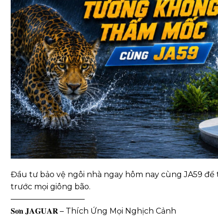
Đầu tư bảo vệ ngôi nhà ngay hôm nay cùng JA59 để
trước mọi giông bão.
—————————–
𝐒𝐨̛𝐧 𝐉𝐀𝐆𝐔𝐀𝐑 – Thích Ứng Mọi Nghịch Cảnh