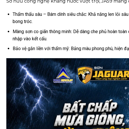
Sở hữu công nghệ kháng nước vượt trội, JA59 mang 
Thẩm thấu sâu – Bám dính siêu chắc: Khả năng len lỏi sâu 
bong tróc.
Màng sơn co giãn thông minh: Dễ dàng che phủ hoàn toàn 
nhập vào kết cấu.
Bảo vệ gắn liền với thẩm mỹ: Bảng màu phong phú, hiện đại