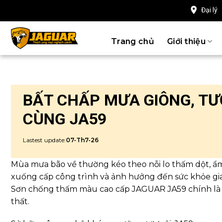
Chuyển
Đại lý
đến
nội
Trang chủ
Giới thiệu
dung
BẤT CHẤP MƯA GIÔNG, T
CÙNG JA59
Lastest update:
07-Th7-26
Mùa mưa bão về thường kéo theo nỗi lo thấm dột, ẩ
xuống cấp công trình và ảnh hưởng đến sức khỏe gia
Sơn chống thấm màu cao cấp JAGUAR JA59 chính là 
thất.