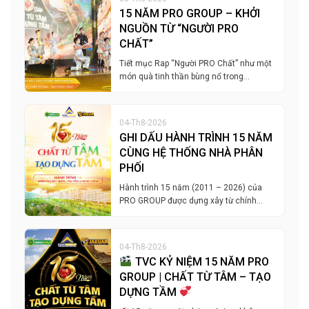
15 NĂM PRO GROUP – KHỞI
NGUỒN TỪ “NGƯỜI PRO
CHẤT”
Tiết mục Rap “Người PRO Chất” như một
món quà tinh thần bùng nổ trong…
04-Th8-2026
GHI DẤU HÀNH TRÌNH 15 NĂM
CÙNG HỆ THỐNG NHÀ PHÂN
PHỐI
Hành trình 15 năm (2011 – 2026) của
PRO GROUP được dựng xây từ chính…
04-Th8-2026
TVC KỶ NIỆM 15 NĂM PRO
GROUP | CHẤT TỪ TÂM – TẠO
DỰNG TẦM