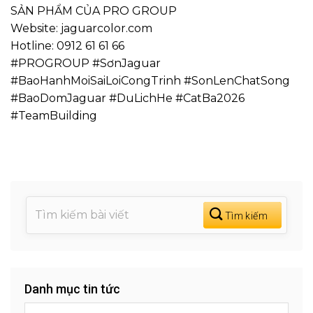
SẢN PHẨM CỦA PRO GROUP
Website: jaguarcolor.com
Hotline: 0912 61 61 66
#PROGROUP #SơnJaguar
#BaoHanhMoiSaiLoiCongTrinh #SonLenChatSong
#BaoDomJaguar #DuLichHe #CatBa2026
#TeamBuilding
Danh mục tin tức