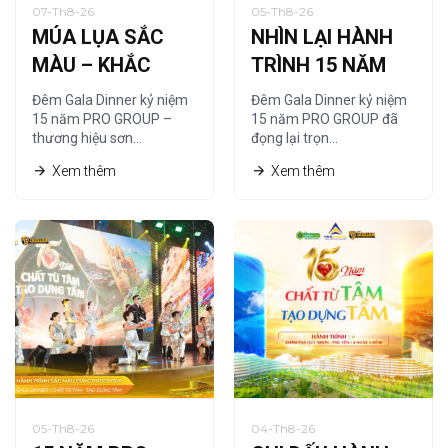
07-Th8-26
05-Th8-26
MÚA LỤA SẮC
NHÌN LẠI HÀNH
MÀU – KHẮC
TRÌNH 15 NĂM
HỌA CHẤT RIÊNG
QUA NGHỆ
Đêm Gala Dinner kỷ niệm
Đêm Gala Dinner kỷ niệm
CỦA PRO GROUP
THUẬT TRANH
15 năm PRO GROUP –
15 năm PRO GROUP đã
thương hiệu sơn…
đọng lại trọn…
CÁT
Xem thêm
Xem thêm
05-Th8-26
04-Th8-26