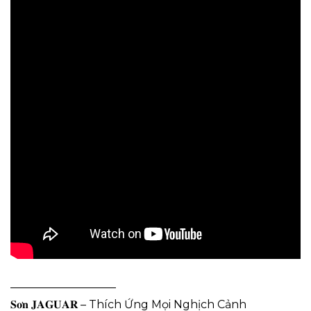
—————————–
𝐒𝐨̛𝐧 𝐉𝐀𝐆𝐔𝐀𝐑 – Thích Ứng Mọi Nghịch Cảnh