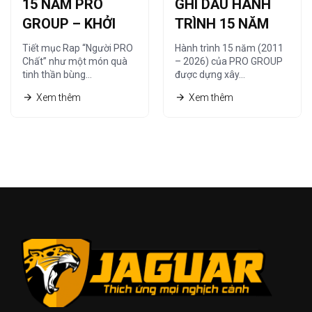
15 NĂM PRO
GHI DẤU HÀNH
GROUP – KHỞI
TRÌNH 15 NĂM
NGUỒN TỪ
CÙNG HỆ THỐNG
Tiết mục Rap “Người PRO
Hành trình 15 năm (2011
“NGƯỜI PRO
NHÀ PHÂN PHỐI
Chất” như một món quà
– 2026) của PRO GROUP
tinh thần bùng…
được dựng xây…
CHẤT”
Xem thêm
Xem thêm