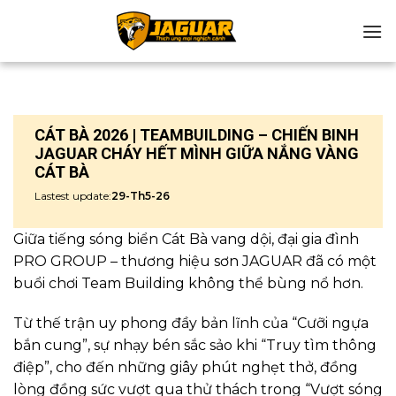
Chuyển
đến
nội
dung
CÁT BÀ 2026 | TEAMBUILDING – CHIẾN BINH
JAGUAR CHÁY HẾT MÌNH GIỮA NẮNG VÀNG
CÁT BÀ
Lastest update:
29-Th5-26
Giữa tiếng sóng biển Cát Bà vang dội, đại gia đình
PRO GROUP – thương hiệu sơn JAGUAR đã có một
buổi chơi Team Building không thể bùng nổ hơn.
Từ thế trận uy phong đầy bản lĩnh của “Cưỡi ngựa
bắn cung”, sự nhạy bén sắc sảo khi “Truy tìm thông
điệp”, cho đến những giây phút nghẹt thở, đồng
lòng đồng sức vượt qua thử thách trong “Vượt sóng