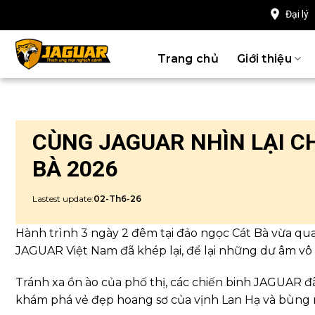
Chuyển
Đại lý
đến
nội
Trang chủ
Giới thiệu
dung
CÙNG JAGUAR NHÌN LẠI CH
BÀ 2026
Lastest update:
02-Th6-26
Hành trình 3 ngày 2 đêm tại đảo ngọc Cát Bà vừa qu
JAGUAR Việt Nam đã khép lại, để lại những dư âm vô
Tránh xa ồn ào của phố thị, các chiến binh JAGUAR 
khám phá vẻ đẹp hoang sơ của vịnh Lan Hạ và bùng