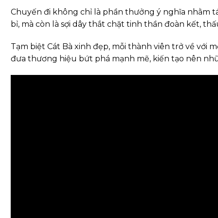
Chuyến đi không chỉ là phần thưởng ý nghĩa nhằm t
bỉ, mà còn là sợi dây thắt chặt tinh thần đoàn kết, th
Tạm biệt Cát Bà xinh đẹp, mỗi thành viên trở về với 
đưa thương hiệu bứt phá mạnh mẽ, kiến tạo nên nhữn