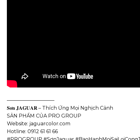
—————————–
𝐒𝐨̛𝐧 𝐉𝐀𝐆𝐔𝐀𝐑 – Thích Ứng Mọi Nghịch Cảnh
SẢN PHẨM CỦA PRO GROUP
Website: jaguarcolor.com
Hotline: 0912 61 61 66
#PROGROUP #SơnJaguar #BaoHanhMoiSaiLoiCongT