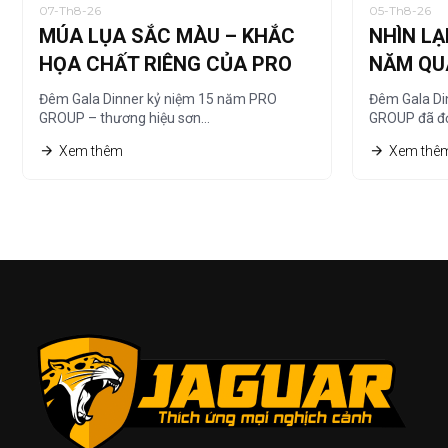
07-Th8-26
05-Th8-26
MÚA LỤA SẮC MÀU – KHẮC
NHÌN LẠ
HỌA CHẤT RIÊNG CỦA PRO
NĂM QU
GROUP
TRANH 
Đêm Gala Dinner kỷ niệm 15 năm PRO
Đêm Gala Di
GROUP – thương hiệu sơn…
GROUP đã đọ
Xem thêm
Xem thê