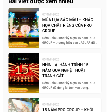
Bài viết được xem nhiều
07-Th8-2026
MÚA LỤA SẮC MÀU – KHẮC
HỌA CHẤT RIÊNG CỦA PRO
GROUP
Đêm Gala Dinner kỷ niệm 15 năm PRO
GROUP – thương hiệu sơn JAGUAR đã…
05-Th8-2026
NHÌN LẠI HÀNH TRÌNH 15
NĂM QUA NGHỆ THUẬT
TRANH CÁT
Đêm Gala Dinner kỷ niệm 15 năm PRO
GROUP đã đọng lại trọn vẹn trong…
05-Th8-2026
15 NĂM PRO GROUP – KHỞI