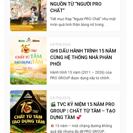
NGUỒN TỪ “NGƯỜI PRO
CHẤT”
Tiết mục Rap “Người PRO Chất” như một
món quà tinh thần bùng nổ trong…
04-Th8-2026
GHI DẤU HÀNH TRÌNH 15 NĂM
CÙNG HỆ THỐNG NHÀ PHÂN
PHỐI
Hành trình 15 năm (2011 – 2026) của
PRO GROUP được dựng xây từ chính…
04-Th8-2026
TVC KỶ NIỆM 15 NĂM PRO
GROUP | CHẤT TỪ TÂM – TẠO
DỰNG TẦM
15 năm – một chặng đường không
quá dài nhưng đủ để PRO GROUP…