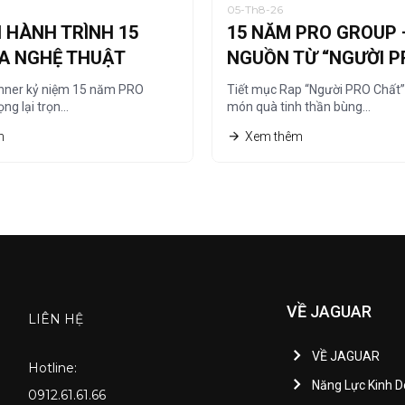
05-Th8-26
I HÀNH TRÌNH 15
15 NĂM PRO GROUP 
A NGHỆ THUẬT
NGUỒN TỪ “NGƯỜI P
CÁT
CHẤT”
nner kỷ niệm 15 năm PRO
Tiết mục Rap “Người PRO Chất
ng lại trọn…
món quà tinh thần bùng…
m
Xem thêm
VỀ JAGUAR
LIÊN HỆ
VỀ JAGUAR
Hotline:
Năng Lực Kinh 
0912.61.61.66