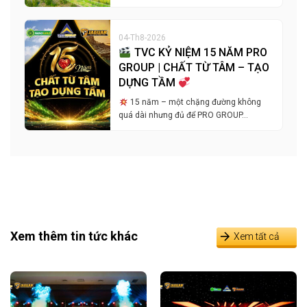
04-Th8-2026
TVC KỶ NIỆM 15 NĂM PRO
GROUP | CHẤT TỪ TÂM – TẠO
DỰNG TẦM
15 năm – một chặng đường không
quá dài nhưng đủ để PRO GROUP…
Xem thêm tin tức khác
Xem tất cả