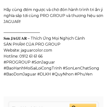
Hãy cùng đếm ngược và chờ đón hành trình tri ân ý
nghĩa sắp tới cùng PRO GROUP và thương hiệu sơn
JAGUAR!
—————————–
𝐒𝐨̛𝐧 𝐉𝐀𝐆𝐔𝐀𝐑 – Thích Ứng Mọi Nghịch Cảnh
SẢN PHẨM CỦA PRO GROUP
Website: jaguarcolor.com
Hotline: 0912 61 61 66
#PROGROUP #SơnJaguar
#BaoHanhMoiSaiLoiCongTrinh #SonLenChatSong
#BaoDomJaguar #DLKH #QuyNhon #PhuYen