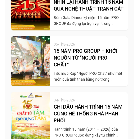
NHÌN LẠI HÀNH TRÌNH 15 NĂM
QUA NGHỆ THUẬT TRANH CÁT
Đêm Gala Dinner kỷ niệm 15 năm PRO
GROUP đã đọng lại trọn vẹn trong…
05-Th8-2026
15 NĂM PRO GROUP – KHỞI
NGUỒN TỪ “NGƯỜI PRO
CHẤT”
Tiết mục Rap “Người PRO Chất” như một
món quà tinh thần bùng nổ trong…
04-Th8-2026
GHI DẤU HÀNH TRÌNH 15 NĂM
CÙNG HỆ THỐNG NHÀ PHÂN
PHỐI
Hành trình 15 năm (2011 – 2026) của
PRO GROUP được dựng xây từ chính…