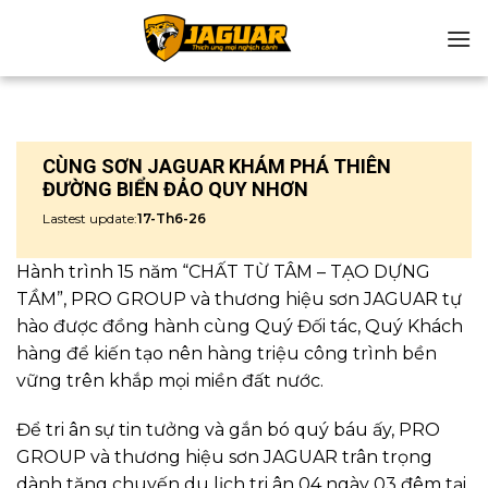
Chuyển
đến
nội
dung
CÙNG SƠN JAGUAR KHÁM PHÁ THIÊN
ĐƯỜNG BIỂN ĐẢO QUY NHƠN
Lastest update:
17-Th6-26
Hành trình 15 năm “CHẤT TỪ TÂM – TẠO DỰNG
TẦM”, PRO GROUP và thương hiệu sơn JAGUAR tự
hào được đồng hành cùng Quý Đối tác, Quý Khách
hàng để kiến tạo nên hàng triệu công trình bền
vững trên khắp mọi miền đất nước.
Để tri ân sự tin tưởng và gắn bó quý báu ấy, PRO
GROUP và thương hiệu sơn JAGUAR trân trọng
dành tặng chuyến du lịch tri ân 04 ngày 03 đêm tại