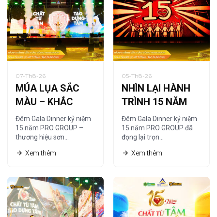
07-Th8-26
05-Th8-26
MÚA LỤA SẮC
NHÌN LẠI HÀNH
MÀU – KHẮC
TRÌNH 15 NĂM
HỌA CHẤT RIÊNG
QUA NGHỆ
Đêm Gala Dinner kỷ niệm
Đêm Gala Dinner kỷ niệm
CỦA PRO GROUP
THUẬT TRANH
15 năm PRO GROUP –
15 năm PRO GROUP đã
thương hiệu sơn…
đọng lại trọn…
CÁT
Xem thêm
Xem thêm