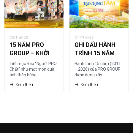
05-Th8-26
04-Th8-26
15 NĂM PRO
GHI DẤU HÀNH
GROUP – KHỞI
TRÌNH 15 NĂM
NGUỒN TỪ
CÙNG HỆ THỐNG
Tiết mục Rap “Người PRO
Hành trình 15 năm (2011
“NGƯỜI PRO
NHÀ PHÂN PHỐI
Chất” như một món quà
– 2026) của PRO GROUP
tinh thần bùng…
được dựng xây…
CHẤT”
Xem thêm
Xem thêm