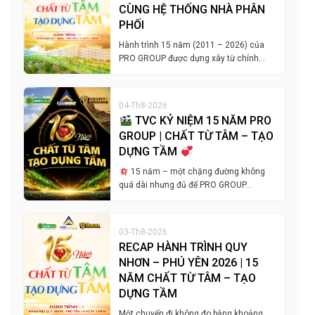
CÙNG HỆ THỐNG NHÀ PHÂN
PHỐI
Hành trình 15 năm (2011 – 2026) của
PRO GROUP được dựng xây từ chính…
04-Th8-2026
TVC KỶ NIỆM 15 NĂM PRO
GROUP | CHẤT TỪ TÂM – TẠO
DỰNG TẦM
15 năm – một chặng đường không
quá dài nhưng đủ để PRO GROUP…
03-Th8-2026
RECAP HÀNH TRÌNH QUY
NHƠN – PHÚ YÊN 2026 | 15
NĂM CHẤT TỪ TÂM – TẠO
DỰNG TẦM
Một chuyến đi không đo bằng khoảng