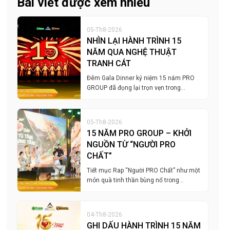
Bài viết được xem nhiều
05-Th8-2026
NHÌN LẠI HÀNH TRÌNH 15
NĂM QUA NGHỆ THUẬT
TRANH CÁT
Đêm Gala Dinner kỷ niệm 15 năm PRO
GROUP đã đọng lại trọn vẹn trong…
05-Th8-2026
15 NĂM PRO GROUP – KHỞI
NGUỒN TỪ “NGƯỜI PRO
CHẤT”
Tiết mục Rap “Người PRO Chất” như một
món quà tinh thần bùng nổ trong…
04-Th8-2026
GHI DẤU HÀNH TRÌNH 15 NĂM