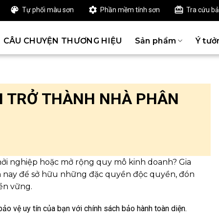
Tự phối màu sơn
Phần mềm tính sơn
Tra cứu b
CÂU CHUYỆN THƯƠNG HIỆU
Sản phẩm
Ý tưở
I TRỞ THÀNH NHÀ PHÂN
hởi nghiệp hoặc mở rộng quy mô kinh doanh? Gia
 nay để sở hữu những đặc quyền độc quyền, đón
ền vững.
o vệ uy tín của bạn với chính sách bảo hành toàn diện.