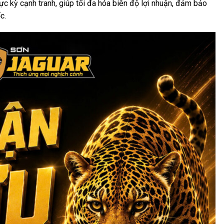
ực kỳ cạnh tranh, giúp tối đa hóa biên độ lợi nhuận, đảm bảo
c.