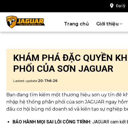
Chuyển
Đại lý
đến
nội
Trang chủ
Giới thiệu
dung
KHÁM PHÁ ĐẶC QUYỀN KH
PHỐI CỦA SƠN JAGUAR
Lastest update:
20-Th6-26
Bạn đang tìm kiếm một thương hiệu sơn uy tín để k
nhập hệ thống phân phối của sơn JAGUAR ngay hôm
đầu cơ hội bùng nổ doanh số và kiến tạo sự nghiệp b
BẢO HÀNH MỌI SAI LỖI CÔNG TRÌNH:
JAGUAR cam kết bả