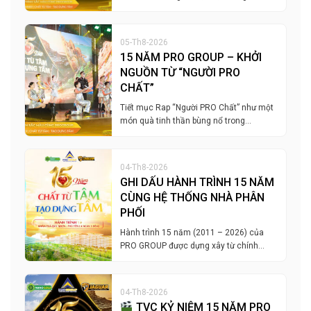
05-Th8-2026
15 NĂM PRO GROUP – KHỞI
NGUỒN TỪ “NGƯỜI PRO
CHẤT”
Tiết mục Rap “Người PRO Chất” như một
món quà tinh thần bùng nổ trong…
04-Th8-2026
GHI DẤU HÀNH TRÌNH 15 NĂM
CÙNG HỆ THỐNG NHÀ PHÂN
PHỐI
Hành trình 15 năm (2011 – 2026) của
PRO GROUP được dựng xây từ chính…
04-Th8-2026
TVC KỶ NIỆM 15 NĂM PRO