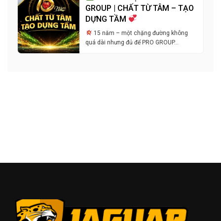
GROUP | CHẤT TỪ TÂM – TẠO
DỰNG TẦM
15 năm – một chặng đường không
quá dài nhưng đủ để PRO GROUP…