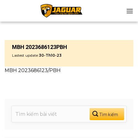
Chuyển
đến
nội
dung
MBH 2023686123PBH
Lastest update:
30-Th10-23
MBH 2023686123/PBH