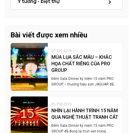
Ý tưởng - biệt thự
Bài viết được xem nhiều
07-Th8-2026
MÚA LỤA SẮC MÀU – KHẮC
HỌA CHẤT RIÊNG CỦA PRO
GROUP
Đêm Gala Dinner kỷ niệm 15 năm PRO
GROUP – thương hiệu sơn JAGUAR đã…
05-Th8-2026
NHÌN LẠI HÀNH TRÌNH 15 NĂM
QUA NGHỆ THUẬT TRANH CÁT
Đêm Gala Dinner kỷ niệm 15 năm PRO
GROUP đã đọng lại trọn vẹn trong…