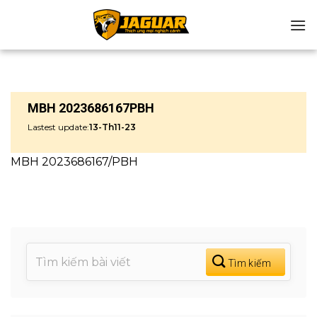
Chuyển
đến
nội
dung
MBH 2023686167PBH
Lastest update:
13-Th11-23
MBH 2023686167/PBH