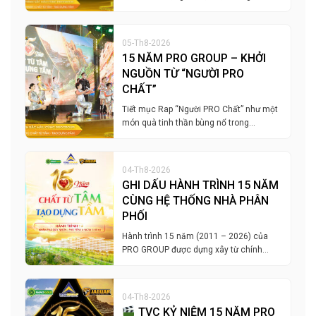
05-Th8-2026
15 NĂM PRO GROUP – KHỞI
NGUỒN TỪ “NGƯỜI PRO
CHẤT”
Tiết mục Rap “Người PRO Chất” như một
món quà tinh thần bùng nổ trong…
04-Th8-2026
GHI DẤU HÀNH TRÌNH 15 NĂM
CÙNG HỆ THỐNG NHÀ PHÂN
PHỐI
Hành trình 15 năm (2011 – 2026) của
PRO GROUP được dựng xây từ chính…
04-Th8-2026
TVC KỶ NIỆM 15 NĂM PRO