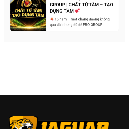
GROUP | CHẤT TỪ TÂM – TẠO
DỰNG TẦM
15 năm – một chặng đường không
quá dài nhưng đủ để PRO GROUP…