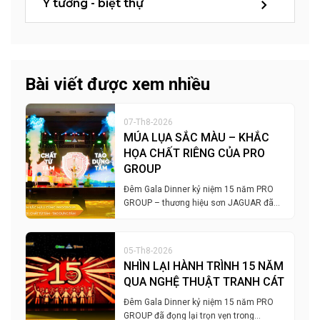
Ý tưởng - biệt thự
Bài viết được xem nhiều
07-Th8-2026
MÚA LỤA SẮC MÀU – KHẮC
HỌA CHẤT RIÊNG CỦA PRO
GROUP
Đêm Gala Dinner kỷ niệm 15 năm PRO
GROUP – thương hiệu sơn JAGUAR đã…
05-Th8-2026
NHÌN LẠI HÀNH TRÌNH 15 NĂM
QUA NGHỆ THUẬT TRANH CÁT
Đêm Gala Dinner kỷ niệm 15 năm PRO
GROUP đã đọng lại trọn vẹn trong…