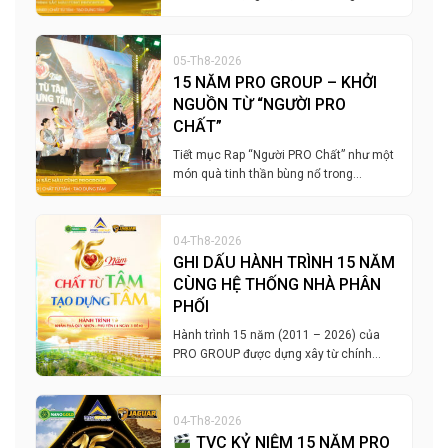
05-Th8-2026
15 NĂM PRO GROUP – KHỞI
NGUỒN TỪ “NGƯỜI PRO
CHẤT”
Tiết mục Rap “Người PRO Chất” như một
món quà tinh thần bùng nổ trong…
04-Th8-2026
GHI DẤU HÀNH TRÌNH 15 NĂM
CÙNG HỆ THỐNG NHÀ PHÂN
PHỐI
Hành trình 15 năm (2011 – 2026) của
PRO GROUP được dựng xây từ chính…
04-Th8-2026
TVC KỶ NIỆM 15 NĂM PRO