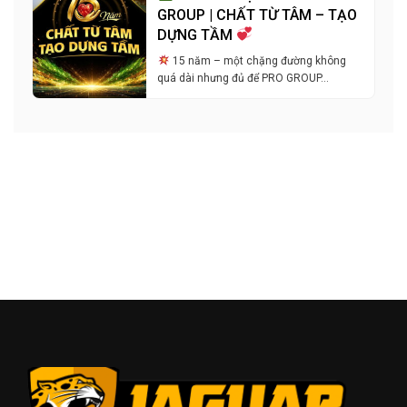
GROUP | CHẤT TỪ TÂM – TẠO
DỰNG TẦM
15 năm – một chặng đường không
quá dài nhưng đủ để PRO GROUP…