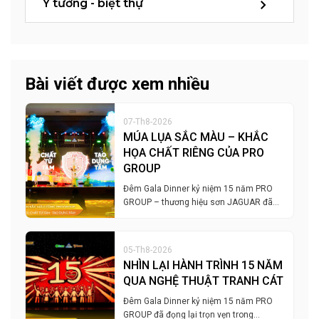
Ý tưởng - biệt thự
Bài viết được xem nhiều
07-Th8-2026
MÚA LỤA SẮC MÀU – KHẮC
HỌA CHẤT RIÊNG CỦA PRO
GROUP
Đêm Gala Dinner kỷ niệm 15 năm PRO
GROUP – thương hiệu sơn JAGUAR đã…
05-Th8-2026
NHÌN LẠI HÀNH TRÌNH 15 NĂM
QUA NGHỆ THUẬT TRANH CÁT
Đêm Gala Dinner kỷ niệm 15 năm PRO
GROUP đã đọng lại trọn vẹn trong…