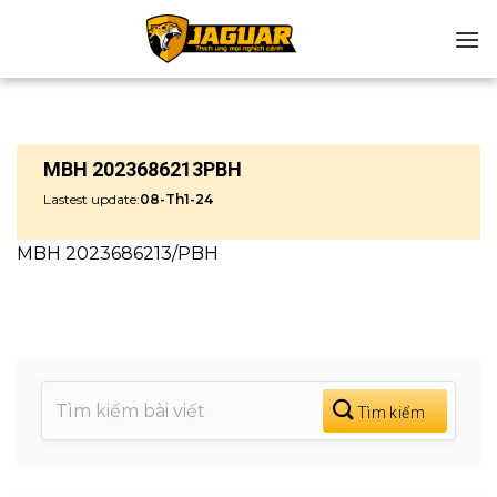
Chuyển
đến
nội
dung
MBH 2023686213PBH
Lastest update:
08-Th1-24
MBH 2023686213/PBH