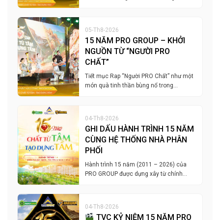
05-Th8-2026
15 NĂM PRO GROUP – KHỞI
NGUỒN TỪ “NGƯỜI PRO
CHẤT”
Tiết mục Rap “Người PRO Chất” như một
món quà tinh thần bùng nổ trong…
04-Th8-2026
GHI DẤU HÀNH TRÌNH 15 NĂM
CÙNG HỆ THỐNG NHÀ PHÂN
PHỐI
Hành trình 15 năm (2011 – 2026) của
PRO GROUP được dựng xây từ chính…
04-Th8-2026
TVC KỶ NIỆM 15 NĂM PRO