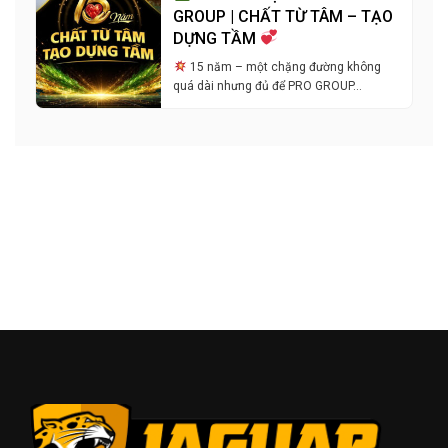
GROUP | CHẤT TỪ TÂM – TẠO
DỰNG TẦM
15 năm – một chặng đường không
quá dài nhưng đủ để PRO GROUP…