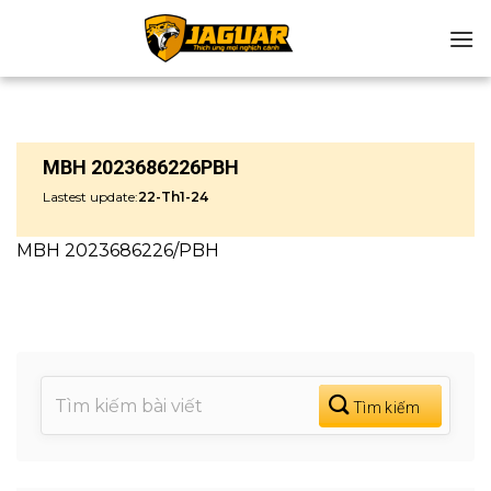
Chuyển
đến
nội
dung
MBH 2023686226PBH
Lastest update:
22-Th1-24
MBH 2023686226/PBH