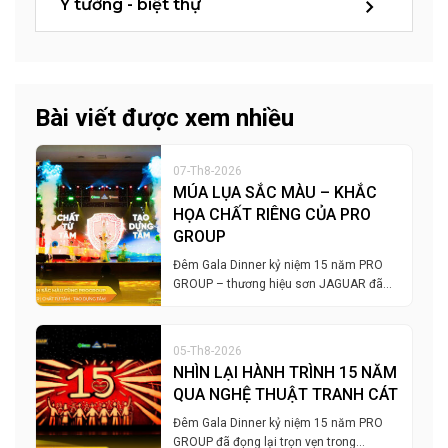
Ý tưởng - biệt thự
Bài viết được xem nhiều
07-Th8-2026
MÚA LỤA SẮC MÀU – KHẮC
HỌA CHẤT RIÊNG CỦA PRO
GROUP
Đêm Gala Dinner kỷ niệm 15 năm PRO
GROUP – thương hiệu sơn JAGUAR đã…
05-Th8-2026
NHÌN LẠI HÀNH TRÌNH 15 NĂM
QUA NGHỆ THUẬT TRANH CÁT
Đêm Gala Dinner kỷ niệm 15 năm PRO
GROUP đã đọng lại trọn vẹn trong…