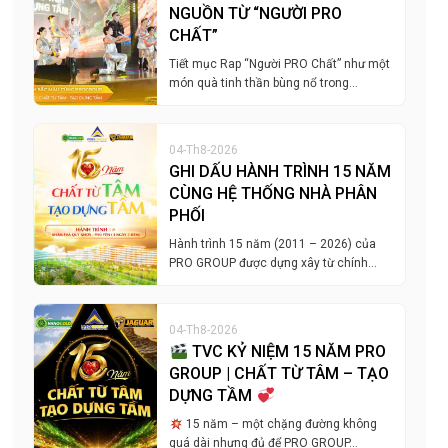
NGUỒN TỪ “NGƯỜI PRO
CHẤT”
Tiết mục Rap “Người PRO Chất” như một
món quà tinh thần bùng nổ trong…
04-Th8-2026
GHI DẤU HÀNH TRÌNH 15 NĂM
CÙNG HỆ THỐNG NHÀ PHÂN
PHỐI
Hành trình 15 năm (2011 – 2026) của
PRO GROUP được dựng xây từ chính…
04-Th8-2026
TVC KỶ NIỆM 15 NĂM PRO
GROUP | CHẤT TỪ TÂM – TẠO
DỰNG TẦM
15 năm – một chặng đường không
quá dài nhưng đủ để PRO GROUP…