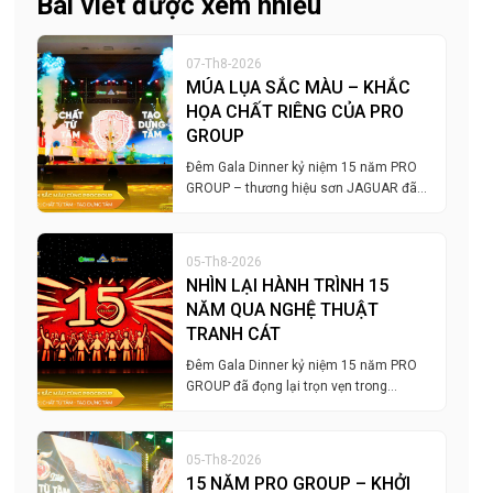
Bài viết được xem nhiều
07-Th8-2026
MÚA LỤA SẮC MÀU – KHẮC
HỌA CHẤT RIÊNG CỦA PRO
GROUP
Đêm Gala Dinner kỷ niệm 15 năm PRO
GROUP – thương hiệu sơn JAGUAR đã…
05-Th8-2026
NHÌN LẠI HÀNH TRÌNH 15
NĂM QUA NGHỆ THUẬT
TRANH CÁT
Đêm Gala Dinner kỷ niệm 15 năm PRO
GROUP đã đọng lại trọn vẹn trong…
05-Th8-2026
15 NĂM PRO GROUP – KHỞI