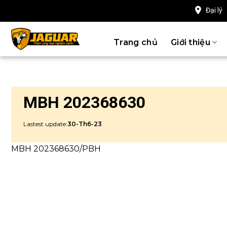
Chuyển
Đại lý
đến
nội
Trang chủ
Giới thiệu
dung
MBH 202368630
Lastest update:
30-Th6-23
MBH 202368630/PBH