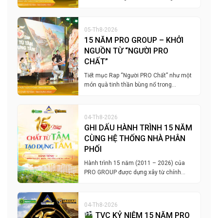
05-Th8-2026
15 NĂM PRO GROUP – KHỞI
NGUỒN TỪ “NGƯỜI PRO
CHẤT”
Tiết mục Rap “Người PRO Chất” như một
món quà tinh thần bùng nổ trong…
04-Th8-2026
GHI DẤU HÀNH TRÌNH 15 NĂM
CÙNG HỆ THỐNG NHÀ PHÂN
PHỐI
Hành trình 15 năm (2011 – 2026) của
PRO GROUP được dựng xây từ chính…
04-Th8-2026
TVC KỶ NIỆM 15 NĂM PRO