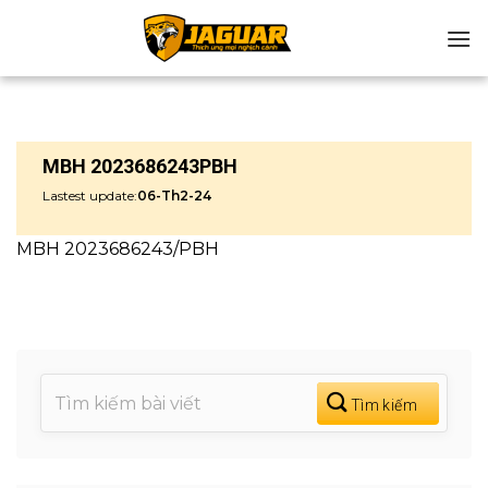
Chuyển
đến
nội
dung
MBH 2023686243PBH
Lastest update:
06-Th2-24
MBH 2023686243/PBH