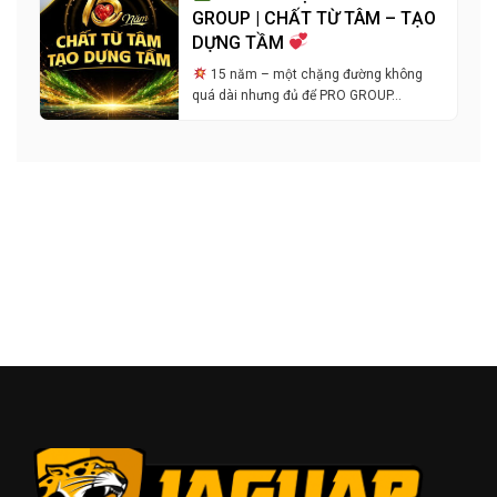
GROUP | CHẤT TỪ TÂM – TẠO
DỰNG TẦM
15 năm – một chặng đường không
quá dài nhưng đủ để PRO GROUP…