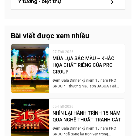
Ý tưởng - biệt thự
Bài viết được xem nhiều
07-Th8-2026
MÚA LỤA SẮC MÀU – KHẮC
HỌA CHẤT RIÊNG CỦA PRO
GROUP
Đêm Gala Dinner kỷ niệm 15 năm PRO
GROUP – thương hiệu sơn JAGUAR đã…
05-Th8-2026
NHÌN LẠI HÀNH TRÌNH 15 NĂM
QUA NGHỆ THUẬT TRANH CÁT
Đêm Gala Dinner kỷ niệm 15 năm PRO
GROUP đã đọng lại trọn vẹn trong…