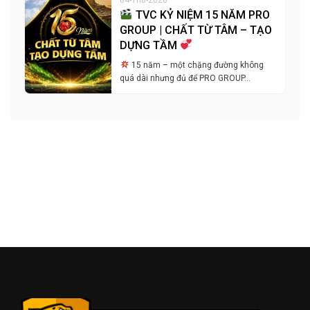
TVC KỶ NIỆM 15 NĂM PRO
GROUP | CHẤT TỪ TÂM – TẠO
DỰNG TẦM
15 năm – một chặng đường không
quá dài nhưng đủ để PRO GROUP…