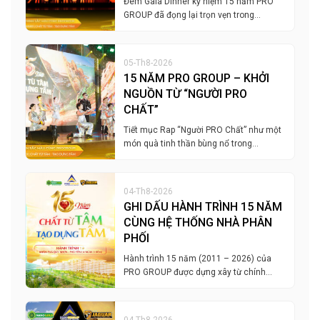
Đêm Gala Dinner kỷ niệm 15 năm PRO
GROUP đã đọng lại trọn vẹn trong…
05-Th8-2026
15 NĂM PRO GROUP – KHỞI
NGUỒN TỪ “NGƯỜI PRO
CHẤT”
Tiết mục Rap “Người PRO Chất” như một
món quà tinh thần bùng nổ trong…
04-Th8-2026
GHI DẤU HÀNH TRÌNH 15 NĂM
CÙNG HỆ THỐNG NHÀ PHÂN
PHỐI
Hành trình 15 năm (2011 – 2026) của
PRO GROUP được dựng xây từ chính…
04-Th8-2026