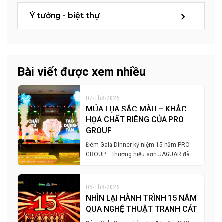
Ý tưởng - biệt thự
Bài viết được xem nhiều
07-Th8-2026
MÚA LỤA SẮC MÀU – KHẮC
HỌA CHẤT RIÊNG CỦA PRO
GROUP
Đêm Gala Dinner kỷ niệm 15 năm PRO
GROUP – thương hiệu sơn JAGUAR đã…
05-Th8-2026
NHÌN LẠI HÀNH TRÌNH 15 NĂM
QUA NGHỆ THUẬT TRANH CÁT