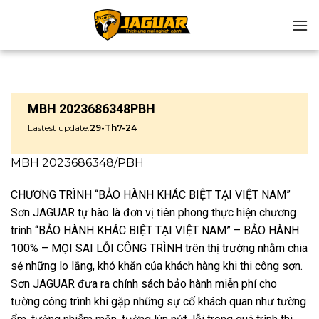
Chuyển
đến
nội
dung
MBH 2023686348PBH
Lastest update:
29-Th7-24
MBH 2023686348/PBH
CHƯƠNG TRÌNH “BẢO HÀNH KHÁC BIỆT TẠI VIỆT NAM”
Sơn JAGUAR tự hào là đơn vị tiên phong thực hiện chương
trình “BẢO HÀNH KHÁC BIỆT TẠI VIỆT NAM” – BẢO HÀNH
100% – MỌI SAI LỖI CÔNG TRÌNH trên thị trường nhằm chia
sẻ những lo lắng, khó khăn của khách hàng khi thi công sơn.
Sơn JAGUAR đưa ra chính sách bảo hành miễn phí cho
tường công trình khi gặp những sự cố khách quan như tường