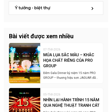
Ý tưởng - biệt thự
Bài viết được xem nhiều
07-Th8-2026
MÚA LỤA SẮC MÀU – KHẮC
HỌA CHẤT RIÊNG CỦA PRO
GROUP
Đêm Gala Dinner kỷ niệm 15 năm PRO
GROUP – thương hiệu sơn JAGUAR đã…
05-Th8-2026
NHÌN LẠI HÀNH TRÌNH 15 NĂM
QUA NGHỆ THUẬT TRANH CÁT