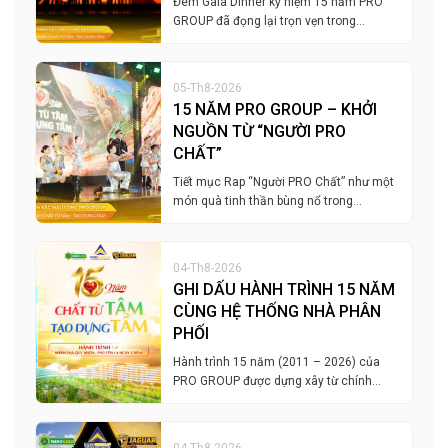
Đêm Gala Dinner kỷ niệm 15 năm PRO
GROUP đã đọng lại trọn vẹn trong…
05-Th8-2026
15 NĂM PRO GROUP – KHỞI
NGUỒN TỪ “NGƯỜI PRO
CHẤT”
Tiết mục Rap “Người PRO Chất” như một
món quà tinh thần bùng nổ trong…
04-Th8-2026
GHI DẤU HÀNH TRÌNH 15 NĂM
CÙNG HỆ THỐNG NHÀ PHÂN
PHỐI
Hành trình 15 năm (2011 – 2026) của
PRO GROUP được dựng xây từ chính…
04-Th8-2026