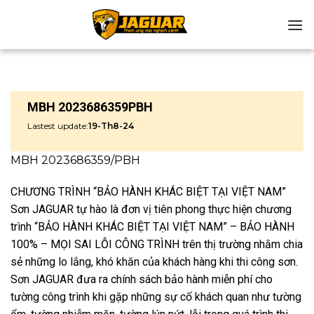
Chuyển
đến
nội
dung
MBH 2023686359PBH
Lastest update:
19-Th8-24
MBH 2023686359/PBH
CHƯƠNG TRÌNH “BẢO HÀNH KHÁC BIỆT TẠI VIỆT NAM”
Sơn JAGUAR tự hào là đơn vị tiên phong thực hiện chương
trình “BẢO HÀNH KHÁC BIỆT TẠI VIỆT NAM” – BẢO HÀNH
100% – MỌI SAI LỖI CÔNG TRÌNH trên thị trường nhằm chia
sẻ những lo lắng, khó khăn của khách hàng khi thi công sơn.
Sơn JAGUAR đưa ra chính sách bảo hành miễn phí cho
tường công trình khi gặp những sự cố khách quan như tường