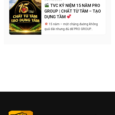
TVC KỶ NIỆM 15 NĂM PRO
GROUP | CHẤT TỪ TÂM – TẠO
DỰNG TẦM
15 năm – một chặng đường không
quá dài nhưng đủ để PRO GROUP…