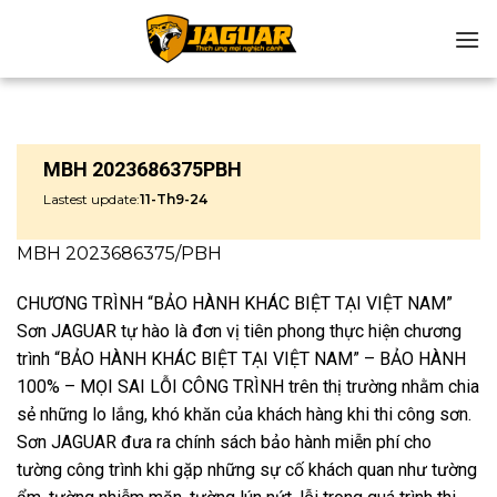
Chuyển
đến
nội
dung
MBH 2023686375PBH
Lastest update:
11-Th9-24
MBH 2023686375/PBH
CHƯƠNG TRÌNH “BẢO HÀNH KHÁC BIỆT TẠI VIỆT NAM”
Sơn JAGUAR tự hào là đơn vị tiên phong thực hiện chương
trình “BẢO HÀNH KHÁC BIỆT TẠI VIỆT NAM” – BẢO HÀNH
100% – MỌI SAI LỖI CÔNG TRÌNH trên thị trường nhằm chia
sẻ những lo lắng, khó khăn của khách hàng khi thi công sơn.
Sơn JAGUAR đưa ra chính sách bảo hành miễn phí cho
tường công trình khi gặp những sự cố khách quan như tường