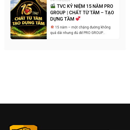
TVC KỶ NIỆM 15 NĂM PRO
GROUP | CHẤT TỪ TÂM – TẠO
DỰNG TẦM
15 năm – một chặng đường không
quá dài nhưng đủ để PRO GROUP…