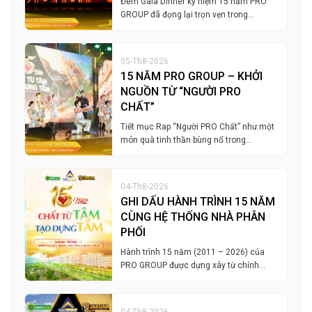
Đêm Gala Dinner kỷ niệm 15 năm PRO
GROUP đã đọng lại trọn vẹn trong…
05-Th8-2026
15 NĂM PRO GROUP – KHỞI
NGUỒN TỪ “NGƯỜI PRO
CHẤT”
Tiết mục Rap “Người PRO Chất” như một
món quà tinh thần bùng nổ trong…
04-Th8-2026
GHI DẤU HÀNH TRÌNH 15 NĂM
CÙNG HỆ THỐNG NHÀ PHÂN
PHỐI
Hành trình 15 năm (2011 – 2026) của
PRO GROUP được dựng xây từ chính…
04-Th8-2026