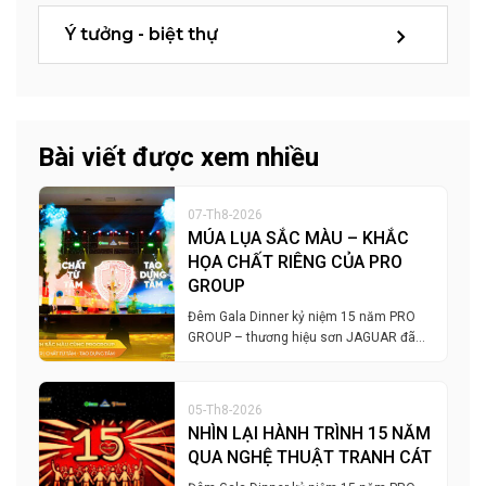
Ý tưởng - biệt thự
Bài viết được xem nhiều
07-Th8-2026
MÚA LỤA SẮC MÀU – KHẮC
HỌA CHẤT RIÊNG CỦA PRO
GROUP
Đêm Gala Dinner kỷ niệm 15 năm PRO
GROUP – thương hiệu sơn JAGUAR đã…
05-Th8-2026
NHÌN LẠI HÀNH TRÌNH 15 NĂM
QUA NGHỆ THUẬT TRANH CÁT