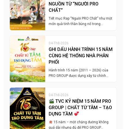
NGUỒN TỪ “NGƯỜI PRO
CHẤT”
Tiết mục Rap “Người PRO Chất” như một
món quà tinh thần bùng nổ trong…
04-Th8-2026
GHI DẤU HÀNH TRÌNH 15 NĂM
CÙNG HỆ THỐNG NHÀ PHÂN
PHỐI
Hành trình 15 năm (2011 – 2026) của
PRO GROUP được dựng xây từ chính…
04-Th8-2026
TVC KỶ NIỆM 15 NĂM PRO
GROUP | CHẤT TỪ TÂM – TẠO
DỰNG TẦM
15 năm – một chặng đường không
quá dài nhưng đủ để PRO GROUP…