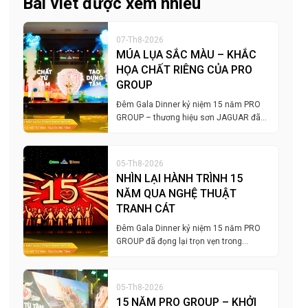
Bài viết được xem nhiều
07-Th8-2026
MÚA LỤA SẮC MÀU – KHẮC
HỌA CHẤT RIÊNG CỦA PRO
GROUP
Đêm Gala Dinner kỷ niệm 15 năm PRO
GROUP – thương hiệu sơn JAGUAR đã…
05-Th8-2026
NHÌN LẠI HÀNH TRÌNH 15
NĂM QUA NGHỆ THUẬT
TRANH CÁT
Đêm Gala Dinner kỷ niệm 15 năm PRO
GROUP đã đọng lại trọn vẹn trong…
05-Th8-2026
15 NĂM PRO GROUP – KHỞI