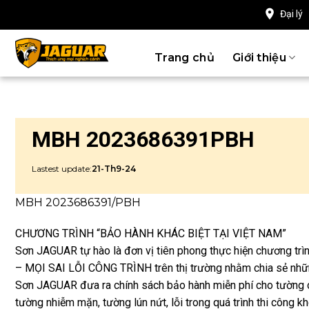
Chuyển
Đại lý
đến
nội
Trang chủ
Giới thiệu
dung
MBH 2023686391PBH
Lastest update:
21-Th9-24
MBH 2023686391/PBH
CHƯƠNG TRÌNH “BẢO HÀNH KHÁC BIỆT TẠI VIỆT NAM”
Sơn JAGUAR tự hào là đơn vị tiên phong thực hiện chương
– MỌI SAI LỖI CÔNG TRÌNH trên thị trường nhằm chia sẻ những
Sơn JAGUAR đưa ra chính sách bảo hành miễn phí cho tường c
tường nhiễm mặn, tường lún nứt, lỗi trong quá trình thi công kh