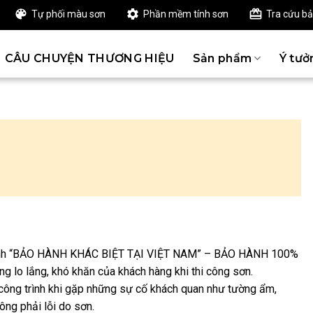
Tự phối màu sơn
Phần mềm tính sơn
Tra cứu b
CÂU CHUYỆN THƯƠNG HIỆU
Sản phẩm
Ý tưở
 trình “BẢO HÀNH KHÁC BIỆT TẠI VIỆT NAM” – BẢO HÀNH 100%
 lo lắng, khó khăn của khách hàng khi thi công sơn.
ông trình khi gặp những sự cố khách quan như tường ẩm,
ông phải lỗi do sơn.