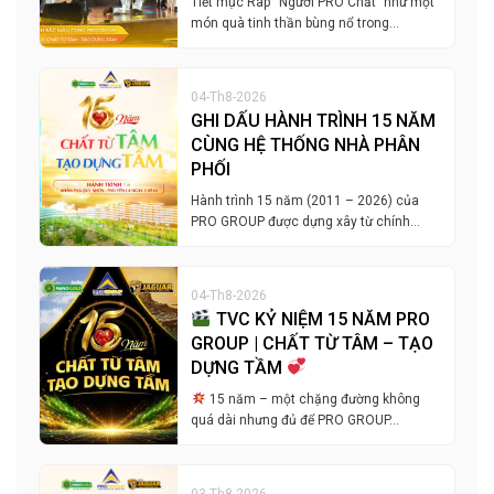
Tiết mục Rap “Người PRO Chất” như một
món quà tinh thần bùng nổ trong…
04-Th8-2026
GHI DẤU HÀNH TRÌNH 15 NĂM
CÙNG HỆ THỐNG NHÀ PHÂN
PHỐI
Hành trình 15 năm (2011 – 2026) của
PRO GROUP được dựng xây từ chính…
04-Th8-2026
TVC KỶ NIỆM 15 NĂM PRO
GROUP | CHẤT TỪ TÂM – TẠO
DỰNG TẦM
15 năm – một chặng đường không
quá dài nhưng đủ để PRO GROUP…
03-Th8-2026