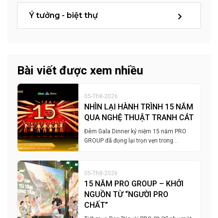
Ý tưởng - biệt thự
Bài viết được xem nhiều
05-Th8-2026
NHÌN LẠI HÀNH TRÌNH 15 NĂM
QUA NGHỆ THUẬT TRANH CÁT
Đêm Gala Dinner kỷ niệm 15 năm PRO
GROUP đã đọng lại trọn vẹn trong…
05-Th8-2026
15 NĂM PRO GROUP – KHỞI
NGUỒN TỪ “NGƯỜI PRO
CHẤT”