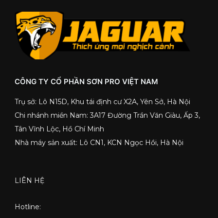
CÔNG TY CỔ PHẦN SƠN PRO VIỆT NAM
Trụ sở: Lô N15D, Khu tái định cư X2A, Yên Sở, Hà Nội
Chi nhánh miền Nam: 3A17 Đường Trần Văn Giàu, Ấp 3,
Tân Vĩnh Lộc, Hồ Chí Minh
Nhà máy sản xuất: Lô CN1, KCN Ngọc Hồi, Hà Nội
LIÊN HỆ
Hotline: