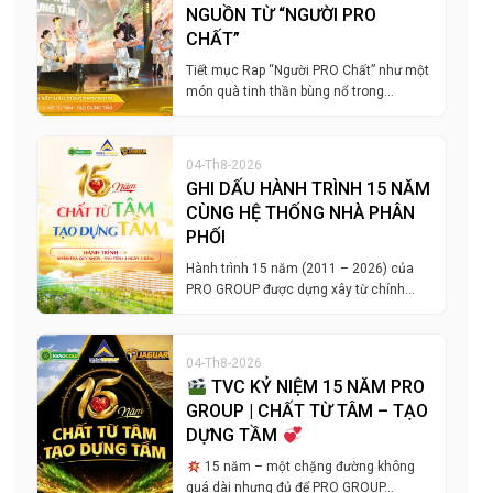
NGUỒN TỪ “NGƯỜI PRO
CHẤT”
Tiết mục Rap “Người PRO Chất” như một
món quà tinh thần bùng nổ trong…
04-Th8-2026
GHI DẤU HÀNH TRÌNH 15 NĂM
CÙNG HỆ THỐNG NHÀ PHÂN
PHỐI
Hành trình 15 năm (2011 – 2026) của
PRO GROUP được dựng xây từ chính…
04-Th8-2026
TVC KỶ NIỆM 15 NĂM PRO
GROUP | CHẤT TỪ TÂM – TẠO
DỰNG TẦM
15 năm – một chặng đường không
quá dài nhưng đủ để PRO GROUP…