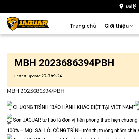
Chuyển
Đại lý
đến
nội
Trang chủ
Giới thiệu
dung
MBH 2023686394PBH
Lastest update:
23-Th9-24
MBH 2023686394/PBH
CHƯƠNG TRÌNH “BẢO HÀNH KHÁC BIỆT TẠI VIỆT NAM”
Sơn JAGUAR tự hào là đơn vị tiên phong thực hiện chươ
100% – MỌI SAI LỖI CÔNG TRÌNH trên thị trường nhằm chia sẻ