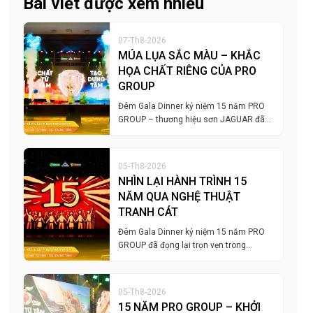
Bài viết được xem nhiều
07-Th8-2026
MÚA LỤA SẮC MÀU – KHẮC
HỌA CHẤT RIÊNG CỦA PRO
GROUP
Đêm Gala Dinner kỷ niệm 15 năm PRO
GROUP – thương hiệu sơn JAGUAR đã…
05-Th8-2026
NHÌN LẠI HÀNH TRÌNH 15
NĂM QUA NGHỆ THUẬT
TRANH CÁT
Đêm Gala Dinner kỷ niệm 15 năm PRO
GROUP đã đọng lại trọn vẹn trong…
05-Th8-2026
15 NĂM PRO GROUP – KHỞI