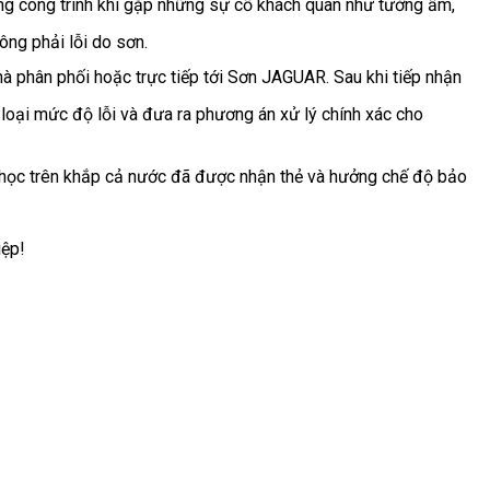
g công trình khi gặp những sự cố khách quan như tường ẩm,
ông phải lỗi do sơn.
nhà phân phối hoặc trực tiếp tới Sơn JAGUAR. Sau khi tiếp nhận
ân loại mức độ lỗi và đưa ra phương án xử lý chính xác cho
g học trên khắp cả nước đã được nhận thẻ và hưởng chế độ bảo
ệp!