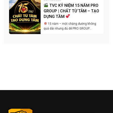
TVC KỶ NIỆM 15 NĂM PRO
GROUP | CHẤT TỪ TÂM – TẠO
DỰNG TẦM
15 năm – một chặng đường không
quá dài nhưng đủ để PRO GROUP…