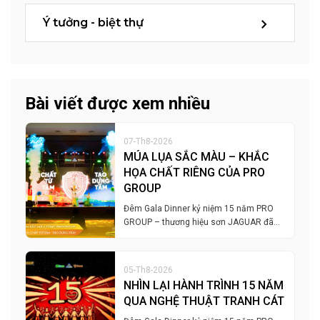
Ý tưởng - biệt thự
Bài viết được xem nhiều
07-Th8-2026
MÚA LỤA SẮC MÀU – KHẮC
HỌA CHẤT RIÊNG CỦA PRO
GROUP
Đêm Gala Dinner kỷ niệm 15 năm PRO
GROUP – thương hiệu sơn JAGUAR đã…
05-Th8-2026
NHÌN LẠI HÀNH TRÌNH 15 NĂM
QUA NGHỆ THUẬT TRANH CÁT