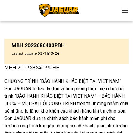
Chuyển
đến
nội
dung
MBH 2023686403PBH
Lastest update:
03-Th10-24
MBH 2023686403/PBH
CHƯƠNG TRÌNH “BẢO HÀNH KHÁC BIỆT TẠI VIỆT NAM”
Sơn JAGUAR tự hào là đơn vị tiên phong thực hiện chương
trình “BẢO HÀNH KHÁC BIỆT TẠI VIỆT NAM” – BẢO HÀNH
100% – MỌI SAI LỖI CÔNG TRÌNH trên thị trường nhằm chia
sẻ những lo lắng, khó khăn của khách hàng khi thi công sơn.
Sơn JAGUAR đưa ra chính sách bảo hành miễn phí cho
tường công trình khi gặp những sự cố khách quan như tường