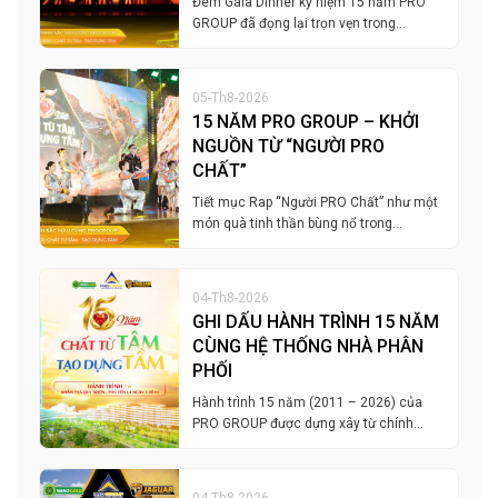
Đêm Gala Dinner kỷ niệm 15 năm PRO
GROUP đã đọng lại trọn vẹn trong…
05-Th8-2026
15 NĂM PRO GROUP – KHỞI
NGUỒN TỪ “NGƯỜI PRO
CHẤT”
Tiết mục Rap “Người PRO Chất” như một
món quà tinh thần bùng nổ trong…
04-Th8-2026
GHI DẤU HÀNH TRÌNH 15 NĂM
CÙNG HỆ THỐNG NHÀ PHÂN
PHỐI
Hành trình 15 năm (2011 – 2026) của
PRO GROUP được dựng xây từ chính…
04-Th8-2026