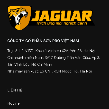
CÔNG TY CỔ PHẦN SƠN PRO VIỆT NAM
Trụ sở: Lô N15D, Khu tái định cư X2A, Yên Sở, Hà Nội
Chi nhánh miền Nam: 3A17 Đường Trần Văn Giàu, Ấp 3,
Tân Vĩnh Lộc, Hồ Chí Minh
Nhà máy sản xuất: Lô CN1, KCN Ngọc Hồi, Hà Nội
LIÊN HỆ
Hotline: