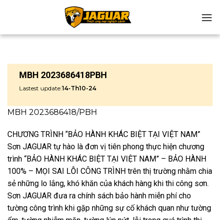
Chuyển
đến
nội
dung
MBH 2023686418PBH
Lastest update:
14-Th10-24
MBH 2023686418/PBH
CHƯƠNG TRÌNH “BẢO HÀNH KHÁC BIỆT TẠI VIỆT NAM”
Sơn JAGUAR tự hào là đơn vị tiên phong thực hiện chương
trình “BẢO HÀNH KHÁC BIỆT TẠI VIỆT NAM” – BẢO HÀNH
100% – MỌI SAI LỖI CÔNG TRÌNH trên thị trường nhằm chia
sẻ những lo lắng, khó khăn của khách hàng khi thi công sơn.
Sơn JAGUAR đưa ra chính sách bảo hành miễn phí cho
tường công trình khi gặp những sự cố khách quan như tường