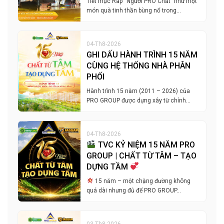
Tiết mục Rap “Người PRO Chất” như một
món quà tinh thần bùng nổ trong…
04-Th8-2026
GHI DẤU HÀNH TRÌNH 15 NĂM
CÙNG HỆ THỐNG NHÀ PHÂN
PHỐI
Hành trình 15 năm (2011 – 2026) của
PRO GROUP được dựng xây từ chính…
04-Th8-2026
TVC KỶ NIỆM 15 NĂM PRO
GROUP | CHẤT TỪ TÂM – TẠO
DỰNG TẦM
15 năm – một chặng đường không
quá dài nhưng đủ để PRO GROUP…
03-Th8-2026