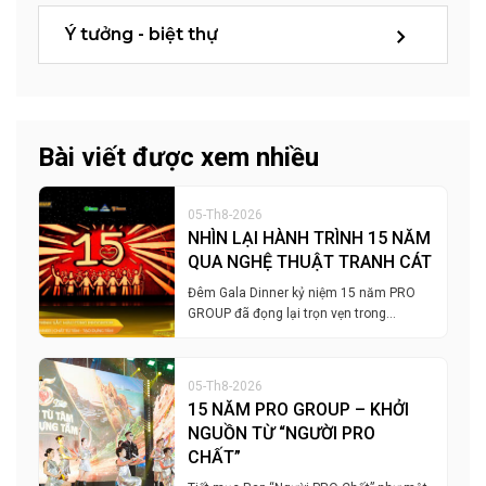
Ý tưởng - biệt thự
Bài viết được xem nhiều
05-Th8-2026
NHÌN LẠI HÀNH TRÌNH 15 NĂM
QUA NGHỆ THUẬT TRANH CÁT
Đêm Gala Dinner kỷ niệm 15 năm PRO
GROUP đã đọng lại trọn vẹn trong…
05-Th8-2026
15 NĂM PRO GROUP – KHỞI
NGUỒN TỪ “NGƯỜI PRO
CHẤT”