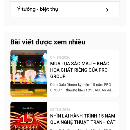
Ý tưởng - biệt thự
Bài viết được xem nhiều
07-Th8-2026
MÚA LỤA SẮC MÀU – KHẮC
HỌA CHẤT RIÊNG CỦA PRO
GROUP
Đêm Gala Dinner kỷ niệm 15 năm PRO
GROUP – thương hiệu sơn JAGUAR đã…
05-Th8-2026
NHÌN LẠI HÀNH TRÌNH 15 NĂM
QUA NGHỆ THUẬT TRANH CÁT