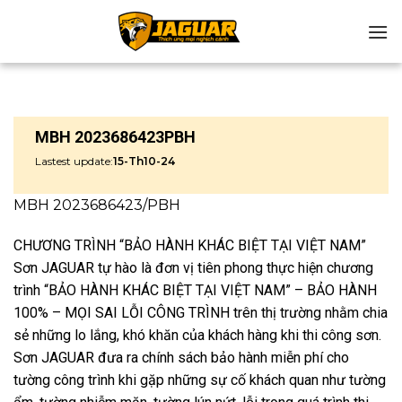
Chuyển
đến
nội
dung
MBH 2023686423PBH
Lastest update:
15-Th10-24
MBH 2023686423/PBH
CHƯƠNG TRÌNH “BẢO HÀNH KHÁC BIỆT TẠI VIỆT NAM”
Sơn JAGUAR tự hào là đơn vị tiên phong thực hiện chương
trình “BẢO HÀNH KHÁC BIỆT TẠI VIỆT NAM” – BẢO HÀNH
100% – MỌI SAI LỖI CÔNG TRÌNH trên thị trường nhằm chia
sẻ những lo lắng, khó khăn của khách hàng khi thi công sơn.
Sơn JAGUAR đưa ra chính sách bảo hành miễn phí cho
tường công trình khi gặp những sự cố khách quan như tường