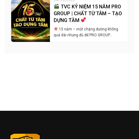
TVC KỶ NIỆM 15 NĂM PRO
GROUP | CHẤT TỪ TÂM – TẠO
DỰNG TẦM
15 năm – một chặng đường không
quá dài nhưng đủ để PRO GROUP…