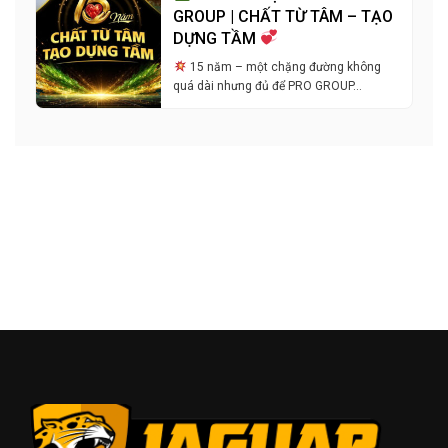
GROUP | CHẤT TỪ TÂM – TẠO
DỰNG TẦM
15 năm – một chặng đường không
quá dài nhưng đủ để PRO GROUP…