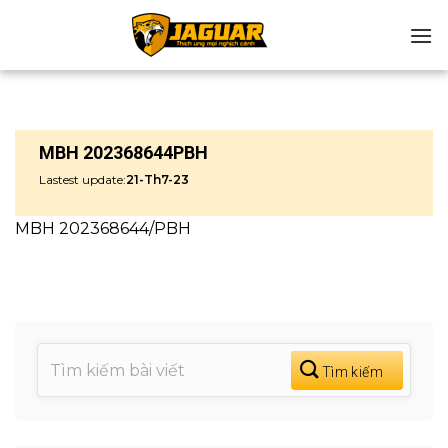
Chuyển
đến
nội
dung
MBH 202368644PBH
Lastest update:
21-Th7-23
MBH 202368644/PBH