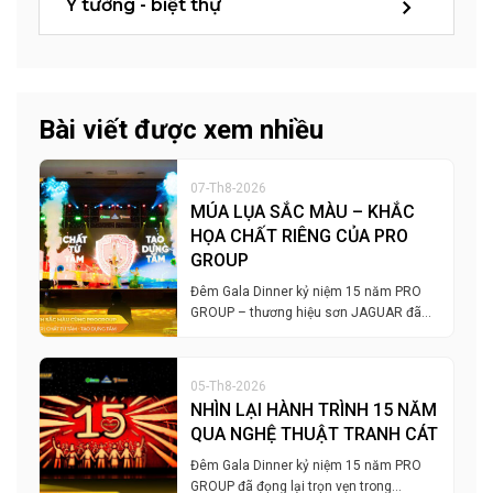
Ý tưởng - biệt thự
Bài viết được xem nhiều
07-Th8-2026
MÚA LỤA SẮC MÀU – KHẮC
HỌA CHẤT RIÊNG CỦA PRO
GROUP
Đêm Gala Dinner kỷ niệm 15 năm PRO
GROUP – thương hiệu sơn JAGUAR đã…
05-Th8-2026
NHÌN LẠI HÀNH TRÌNH 15 NĂM
QUA NGHỆ THUẬT TRANH CÁT
Đêm Gala Dinner kỷ niệm 15 năm PRO
GROUP đã đọng lại trọn vẹn trong…