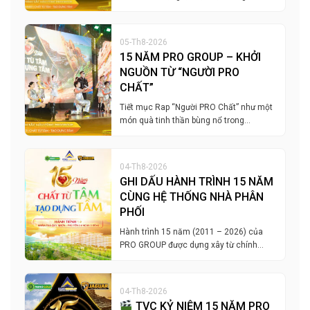
05-Th8-2026
15 NĂM PRO GROUP – KHỞI
NGUỒN TỪ “NGƯỜI PRO
CHẤT”
Tiết mục Rap “Người PRO Chất” như một
món quà tinh thần bùng nổ trong…
04-Th8-2026
GHI DẤU HÀNH TRÌNH 15 NĂM
CÙNG HỆ THỐNG NHÀ PHÂN
PHỐI
Hành trình 15 năm (2011 – 2026) của
PRO GROUP được dựng xây từ chính…
04-Th8-2026
TVC KỶ NIỆM 15 NĂM PRO