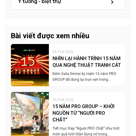
Ý tưởng - biệt thự
Bài viết được xem nhiều
05-Th8-2026
NHÌN LẠI HÀNH TRÌNH 15 NĂM
QUA NGHỆ THUẬT TRANH CÁT
Đêm Gala Dinner kỷ niệm 15 năm PRO
GROUP đã đọng lại trọn vẹn trong…
05-Th8-2026
15 NĂM PRO GROUP – KHỞI
NGUỒN TỪ “NGƯỜI PRO
CHẤT”
Tiết mục Rap “Người PRO Chất” như một
món quà tinh thần bùng nổ trong…