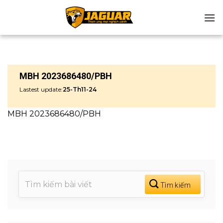
Chuyển
đến
nội
dung
MBH 2023686480/PBH
Lastest update:
25-Th11-24
MBH 2023686480/PBH