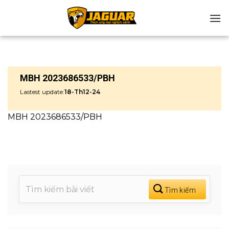
Chuyển
đến
nội
dung
MBH 2023686533/PBH
Lastest update:
18-Th12-24
MBH 2023686533/PBH