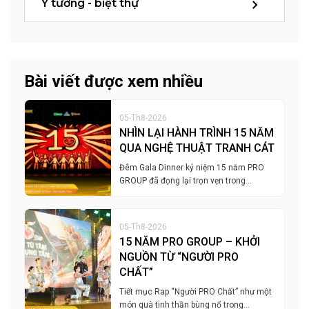
Ý tưởng - biệt thự
Bài viết được xem nhiều
05-Th8-2026
NHÌN LẠI HÀNH TRÌNH 15 NĂM
QUA NGHỆ THUẬT TRANH CÁT
Đêm Gala Dinner kỷ niệm 15 năm PRO
GROUP đã đọng lại trọn vẹn trong…
05-Th8-2026
15 NĂM PRO GROUP – KHỞI
NGUỒN TỪ “NGƯỜI PRO
CHẤT”
Tiết mục Rap “Người PRO Chất” như một
món quà tinh thần bùng nổ trong…