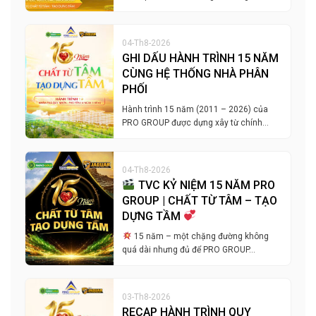
04-Th8-2026
GHI DẤU HÀNH TRÌNH 15 NĂM
CÙNG HỆ THỐNG NHÀ PHÂN
PHỐI
Hành trình 15 năm (2011 – 2026) của
PRO GROUP được dựng xây từ chính…
04-Th8-2026
TVC KỶ NIỆM 15 NĂM PRO
GROUP | CHẤT TỪ TÂM – TẠO
DỰNG TẦM
15 năm – một chặng đường không
quá dài nhưng đủ để PRO GROUP…
03-Th8-2026
RECAP HÀNH TRÌNH QUY