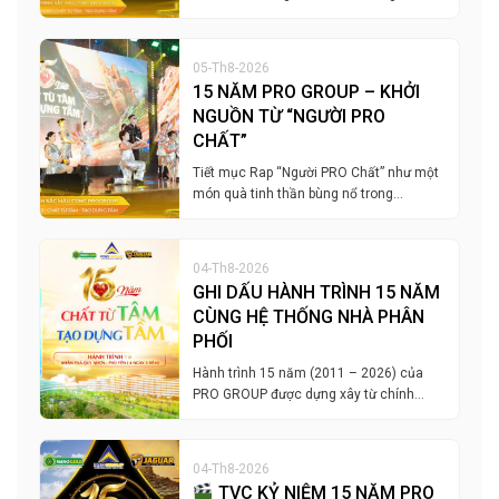
05-Th8-2026
15 NĂM PRO GROUP – KHỞI
NGUỒN TỪ “NGƯỜI PRO
CHẤT”
Tiết mục Rap “Người PRO Chất” như một
món quà tinh thần bùng nổ trong…
04-Th8-2026
GHI DẤU HÀNH TRÌNH 15 NĂM
CÙNG HỆ THỐNG NHÀ PHÂN
PHỐI
Hành trình 15 năm (2011 – 2026) của
PRO GROUP được dựng xây từ chính…
04-Th8-2026
TVC KỶ NIỆM 15 NĂM PRO