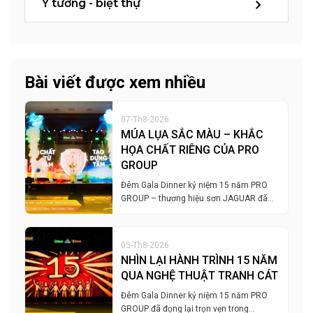
Ý tưởng - biệt thự
Bài viết được xem nhiều
07-Th8-2026
MÚA LỤA SẮC MÀU – KHẮC
HỌA CHẤT RIÊNG CỦA PRO
GROUP
Đêm Gala Dinner kỷ niệm 15 năm PRO
GROUP – thương hiệu sơn JAGUAR đã…
05-Th8-2026
NHÌN LẠI HÀNH TRÌNH 15 NĂM
QUA NGHỆ THUẬT TRANH CÁT
Đêm Gala Dinner kỷ niệm 15 năm PRO
GROUP đã đọng lại trọn vẹn trong…