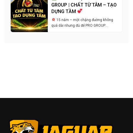
GROUP | CHẤT TỪ TÂM – TẠO
DỰNG TẦM
15 năm – một chặng đường không
quá dài nhưng đủ để PRO GROUP…