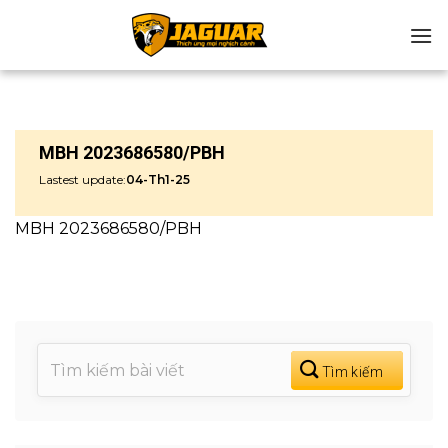
Chuyển
đến
nội
dung
MBH 2023686580/PBH
Lastest update:
04-Th1-25
MBH 2023686580/PBH