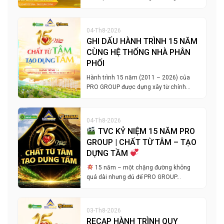
04-Th8-2026
GHI DẤU HÀNH TRÌNH 15 NĂM
CÙNG HỆ THỐNG NHÀ PHÂN
PHỐI
Hành trình 15 năm (2011 – 2026) của
PRO GROUP được dựng xây từ chính…
04-Th8-2026
TVC KỶ NIỆM 15 NĂM PRO
GROUP | CHẤT TỪ TÂM – TẠO
DỰNG TẦM
15 năm – một chặng đường không
quá dài nhưng đủ để PRO GROUP…
03-Th8-2026
RECAP HÀNH TRÌNH QUY