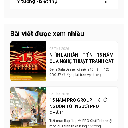
Ý tưởng - biệt thự
Bài viết được xem nhiều
05-Th8-2026
NHÌN LẠI HÀNH TRÌNH 15 NĂM
QUA NGHỆ THUẬT TRANH CÁT
Đêm Gala Dinner kỷ niệm 15 năm PRO
GROUP đã đọng lại trọn vẹn trong…
05-Th8-2026
15 NĂM PRO GROUP – KHỞI
NGUỒN TỪ “NGƯỜI PRO
CHẤT”
Tiết mục Rap “Người PRO Chất” như một
món quà tinh thần bùng nổ trong…