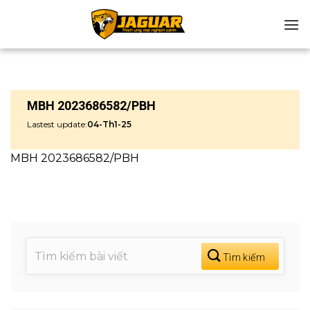
Chuyển
đến
nội
dung
MBH 2023686582/PBH
Lastest update:
04-Th1-25
MBH 2023686582/PBH