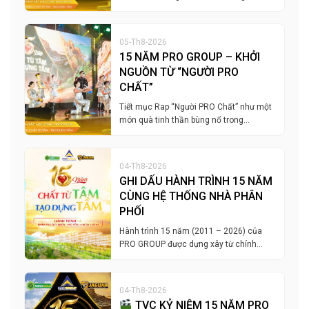
05-Th8-2026
15 NĂM PRO GROUP – KHỞI
NGUỒN TỪ “NGƯỜI PRO
CHẤT”
Tiết mục Rap “Người PRO Chất” như một
món quà tinh thần bùng nổ trong…
04-Th8-2026
GHI DẤU HÀNH TRÌNH 15 NĂM
CÙNG HỆ THỐNG NHÀ PHÂN
PHỐI
Hành trình 15 năm (2011 – 2026) của
PRO GROUP được dựng xây từ chính…
04-Th8-2026
TVC KỶ NIỆM 15 NĂM PRO