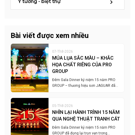
Ý tưởng - biệt thự
Bài viết được xem nhiều
07-Th8-2026
MÚA LỤA SẮC MÀU – KHẮC
HỌA CHẤT RIÊNG CỦA PRO
GROUP
Đêm Gala Dinner kỷ niệm 15 năm PRO
GROUP – thương hiệu sơn JAGUAR đã…
05-Th8-2026
NHÌN LẠI HÀNH TRÌNH 15 NĂM
QUA NGHỆ THUẬT TRANH CÁT
Đêm Gala Dinner kỷ niệm 15 năm PRO
GROUP đã đọng lại trọn vẹn trong…