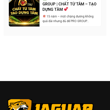
GROUP | CHẤT TỪ TÂM – TẠO
DỰNG TẦM
15 năm – một chặng đường không
quá dài nhưng đủ để PRO GROUP…