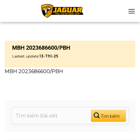
Chuyển
đến
nội
dung
MBH 2023686600/PBH
Lastest update:
13-Th1-25
MBH 2023686600/PBH