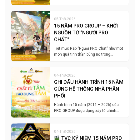
05-Th8-2026
15 NĂM PRO GROUP – KHỞI
NGUỒN TỪ “NGƯỜI PRO
CHẤT”
Tiết mục Rap “Người PRO Chất” như một
món quà tinh thần bùng nổ trong…
04-Th8-2026
GHI DẤU HÀNH TRÌNH 15 NĂM
CÙNG HỆ THỐNG NHÀ PHÂN
PHỐI
Hành trình 15 năm (2011 – 2026) của
PRO GROUP được dựng xây từ chính…
04-Th8-2026
TVC KỶ NIỆM 15 NĂM PRO