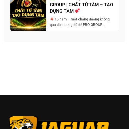
GROUP | CHẤT TỪ TÂM – TẠO
DỰNG TẦM
15 năm – một chặng đường không
quá dài nhưng đủ để PRO GROUP…