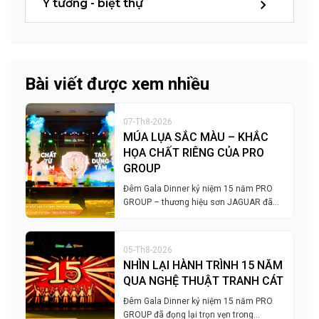
Ý tưởng - biệt thự
Bài viết được xem nhiều
07-Th8-2026
MÚA LỤA SẮC MÀU – KHẮC
HỌA CHẤT RIÊNG CỦA PRO
GROUP
Đêm Gala Dinner kỷ niệm 15 năm PRO
GROUP – thương hiệu sơn JAGUAR đã…
05-Th8-2026
NHÌN LẠI HÀNH TRÌNH 15 NĂM
QUA NGHỆ THUẬT TRANH CÁT
Đêm Gala Dinner kỷ niệm 15 năm PRO
GROUP đã đọng lại trọn vẹn trong…