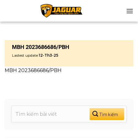
Chuyển
đến
nội
dung
MBH 2023686686/PBH
Lastest update:
12-Th3-25
MBH 2023686686/PBH