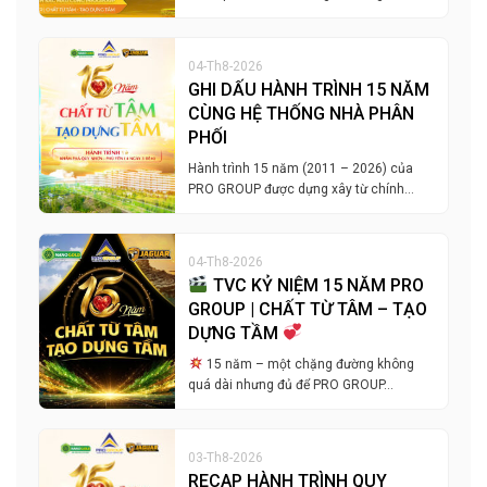
04-Th8-2026
GHI DẤU HÀNH TRÌNH 15 NĂM
CÙNG HỆ THỐNG NHÀ PHÂN
PHỐI
Hành trình 15 năm (2011 – 2026) của
PRO GROUP được dựng xây từ chính…
04-Th8-2026
TVC KỶ NIỆM 15 NĂM PRO
GROUP | CHẤT TỪ TÂM – TẠO
DỰNG TẦM
15 năm – một chặng đường không
quá dài nhưng đủ để PRO GROUP…
03-Th8-2026
RECAP HÀNH TRÌNH QUY