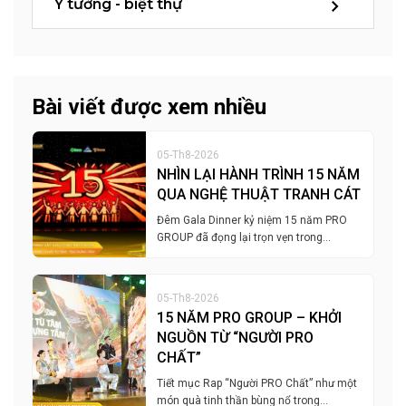
Ý tưởng - biệt thự
Bài viết được xem nhiều
05-Th8-2026
NHÌN LẠI HÀNH TRÌNH 15 NĂM
QUA NGHỆ THUẬT TRANH CÁT
Đêm Gala Dinner kỷ niệm 15 năm PRO
GROUP đã đọng lại trọn vẹn trong…
05-Th8-2026
15 NĂM PRO GROUP – KHỞI
NGUỒN TỪ “NGƯỜI PRO
CHẤT”
Tiết mục Rap “Người PRO Chất” như một
món quà tinh thần bùng nổ trong…