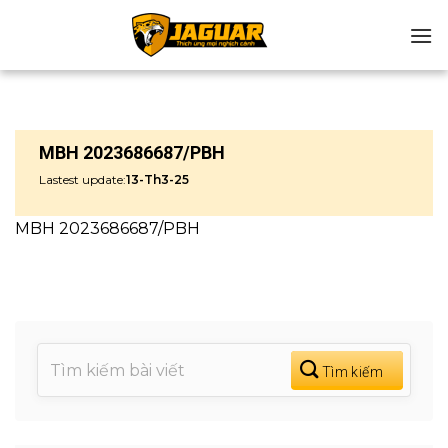
Chuyển
đến
nội
dung
MBH 2023686687/PBH
Lastest update:
13-Th3-25
MBH 2023686687/PBH