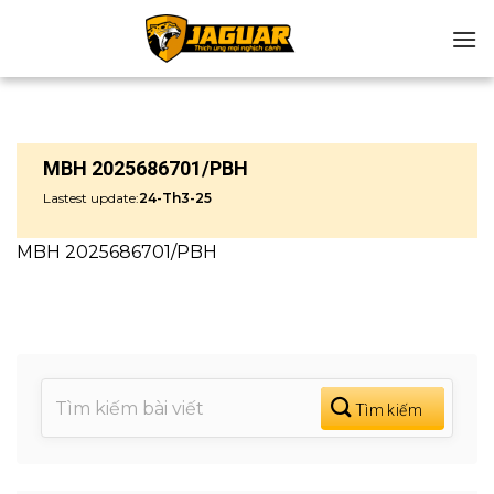
Chuyển
đến
nội
dung
MBH 2025686701/PBH
Lastest update:
24-Th3-25
MBH 2025686701/PBH