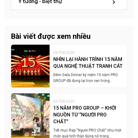
Ý tưởng - biệt thự
Bài viết được xem nhiều
05-Th8-2026
NHÌN LẠI HÀNH TRÌNH 15 NĂM
QUA NGHỆ THUẬT TRANH CÁT
Đêm Gala Dinner kỷ niệm 15 năm PRO
GROUP đã đọng lại trọn vẹn trong…
05-Th8-2026
15 NĂM PRO GROUP – KHỞI
NGUỒN TỪ “NGƯỜI PRO
CHẤT”
Tiết mục Rap “Người PRO Chất” như một
món quà tinh thần bùng nổ trong…