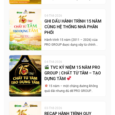
04-Th8-2026
GHI DẤU HÀNH TRÌNH 15 NĂM
CÙNG HỆ THỐNG NHÀ PHÂN
PHỐI
Hành trình 15 năm (2011 – 2026) của
PRO GROUP được dựng xây từ chính…
04-Th8-2026
TVC KỶ NIỆM 15 NĂM PRO
GROUP | CHẤT TỪ TÂM – TẠO
DỰNG TẦM
15 năm – một chặng đường không
quá dài nhưng đủ để PRO GROUP…
03-Th8-2026
RECAP HÀNH TRÌNH QUY