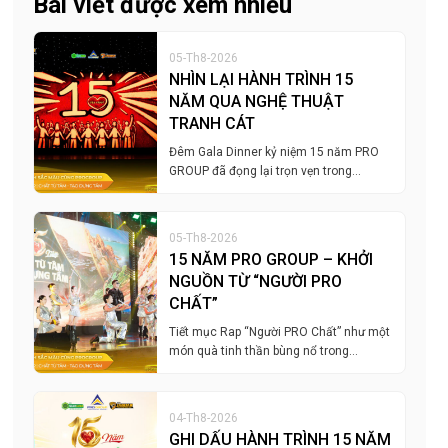
Bài viết được xem nhiều
05-Th8-2026
NHÌN LẠI HÀNH TRÌNH 15
NĂM QUA NGHỆ THUẬT
TRANH CÁT
Đêm Gala Dinner kỷ niệm 15 năm PRO
GROUP đã đọng lại trọn vẹn trong…
05-Th8-2026
15 NĂM PRO GROUP – KHỞI
NGUỒN TỪ “NGƯỜI PRO
CHẤT”
Tiết mục Rap “Người PRO Chất” như một
món quà tinh thần bùng nổ trong…
04-Th8-2026
GHI DẤU HÀNH TRÌNH 15 NĂM