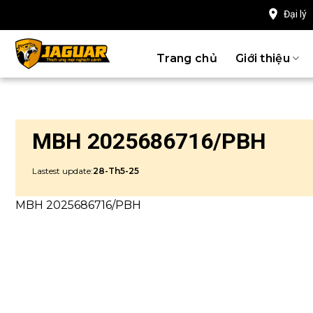
Chuyển
Đại lý
đến
nội
Trang chủ
Giới thiệu
dung
MBH 2025686716/PBH
Lastest update:
28-Th5-25
MBH 2025686716/PBH