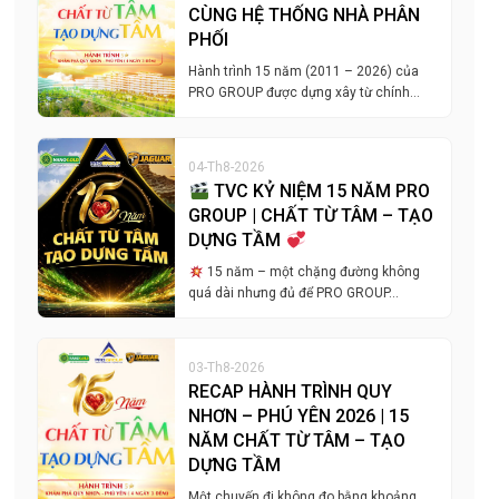
CÙNG HỆ THỐNG NHÀ PHÂN
PHỐI
Hành trình 15 năm (2011 – 2026) của
PRO GROUP được dựng xây từ chính…
04-Th8-2026
TVC KỶ NIỆM 15 NĂM PRO
GROUP | CHẤT TỪ TÂM – TẠO
DỰNG TẦM
15 năm – một chặng đường không
quá dài nhưng đủ để PRO GROUP…
03-Th8-2026
RECAP HÀNH TRÌNH QUY
NHƠN – PHÚ YÊN 2026 | 15
NĂM CHẤT TỪ TÂM – TẠO
DỰNG TẦM
Một chuyến đi không đo bằng khoảng