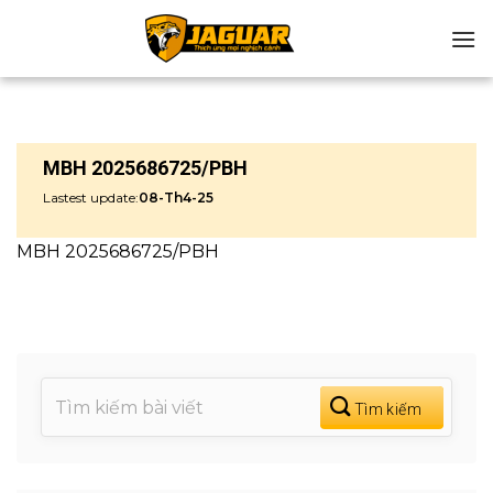
Chuyển
đến
nội
dung
MBH 2025686725/PBH
Lastest update:
08-Th4-25
MBH 2025686725/PBH