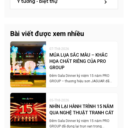
Ý tưởng - biệt thự
Bài viết được xem nhiều
07-Th8-2026
MÚA LỤA SẮC MÀU – KHẮC
HỌA CHẤT RIÊNG CỦA PRO
GROUP
Đêm Gala Dinner kỷ niệm 15 năm PRO
GROUP – thương hiệu sơn JAGUAR đã…
05-Th8-2026
NHÌN LẠI HÀNH TRÌNH 15 NĂM
QUA NGHỆ THUẬT TRANH CÁT
Đêm Gala Dinner kỷ niệm 15 năm PRO
GROUP đã đọng lại trọn vẹn trong…