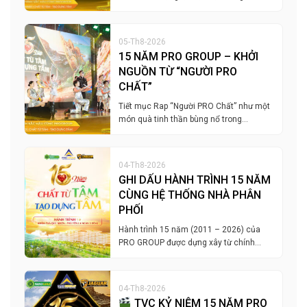
05-Th8-2026
15 NĂM PRO GROUP – KHỞI
NGUỒN TỪ “NGƯỜI PRO
CHẤT”
Tiết mục Rap “Người PRO Chất” như một
món quà tinh thần bùng nổ trong…
04-Th8-2026
GHI DẤU HÀNH TRÌNH 15 NĂM
CÙNG HỆ THỐNG NHÀ PHÂN
PHỐI
Hành trình 15 năm (2011 – 2026) của
PRO GROUP được dựng xây từ chính…
04-Th8-2026
TVC KỶ NIỆM 15 NĂM PRO