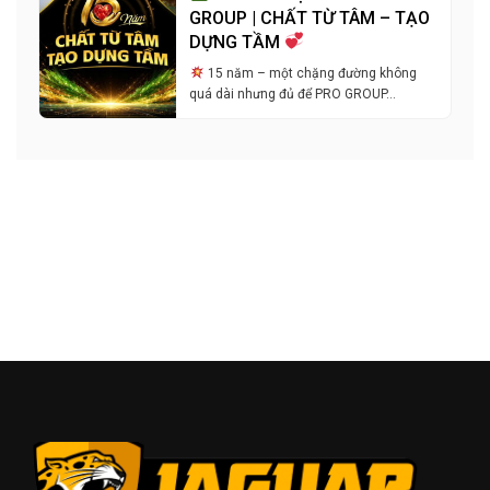
GROUP | CHẤT TỪ TÂM – TẠO
DỰNG TẦM
15 năm – một chặng đường không
quá dài nhưng đủ để PRO GROUP…