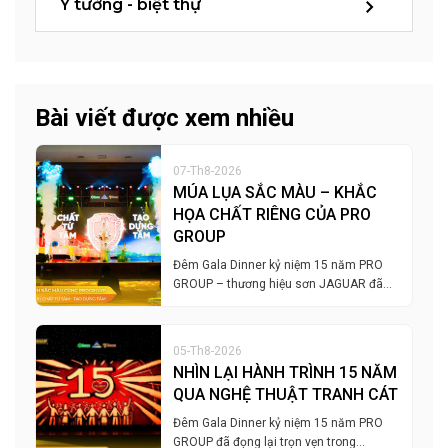
Ý tưởng - biệt thự
Bài viết được xem nhiều
07-Th8-2026
MÚA LỤA SẮC MÀU – KHẮC
HỌA CHẤT RIÊNG CỦA PRO
GROUP
Đêm Gala Dinner kỷ niệm 15 năm PRO
GROUP – thương hiệu sơn JAGUAR đã…
05-Th8-2026
NHÌN LẠI HÀNH TRÌNH 15 NĂM
QUA NGHỆ THUẬT TRANH CÁT
Đêm Gala Dinner kỷ niệm 15 năm PRO
GROUP đã đọng lại trọn vẹn trong…