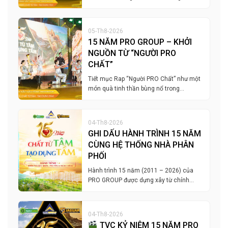
05-Th8-2026
15 NĂM PRO GROUP – KHỞI
NGUỒN TỪ “NGƯỜI PRO
CHẤT”
Tiết mục Rap “Người PRO Chất” như một
món quà tinh thần bùng nổ trong…
04-Th8-2026
GHI DẤU HÀNH TRÌNH 15 NĂM
CÙNG HỆ THỐNG NHÀ PHÂN
PHỐI
Hành trình 15 năm (2011 – 2026) của
PRO GROUP được dựng xây từ chính…
04-Th8-2026
TVC KỶ NIỆM 15 NĂM PRO