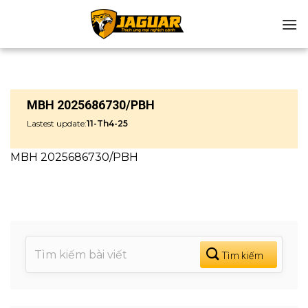
Chuyển
đến
nội
dung
MBH 2025686730/PBH
Lastest update:
11-Th4-25
MBH 2025686730/PBH