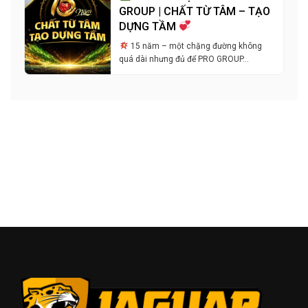
GROUP | CHẤT TỪ TÂM – TẠO
DỰNG TẦM
15 năm – một chặng đường không
quá dài nhưng đủ để PRO GROUP…