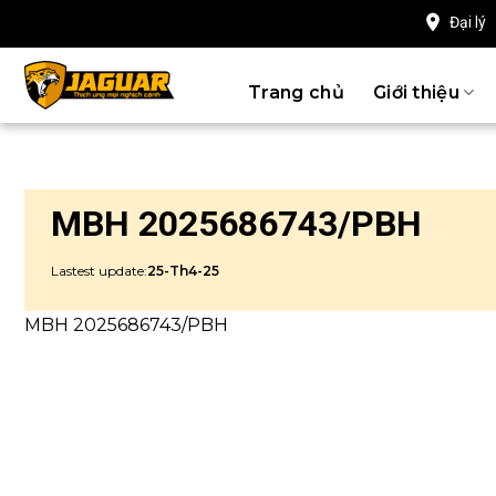
Chuyển
Đại lý
đến
nội
Trang chủ
Giới thiệu
dung
MBH 2025686743/PBH
Lastest update:
25-Th4-25
MBH 2025686743/PBH