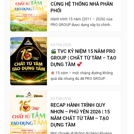
CÙNG HỆ THỐNG NHÀ PHÂN
PHỐI
Hành trình 15 năm (2011 – 2026) của
PRO GROUP được dựng xây từ chính…
04-Th8-2026
TVC KỶ NIỆM 15 NĂM PRO
GROUP | CHẤT TỪ TÂM – TẠO
DỰNG TẦM
15 năm – một chặng đường không
quá dài nhưng đủ để PRO GROUP…
03-Th8-2026
RECAP HÀNH TRÌNH QUY
NHƠN – PHÚ YÊN 2026 | 15
NĂM CHẤT TỪ TÂM – TẠO
DỰNG TẦM
Một chuyến đi không đo bằng khoảng