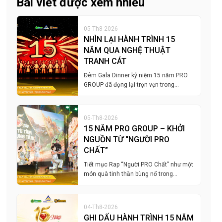
Bài viết được xem nhiều
05-Th8-2026
NHÌN LẠI HÀNH TRÌNH 15
NĂM QUA NGHỆ THUẬT
TRANH CÁT
Đêm Gala Dinner kỷ niệm 15 năm PRO
GROUP đã đọng lại trọn vẹn trong…
05-Th8-2026
15 NĂM PRO GROUP – KHỞI
NGUỒN TỪ “NGƯỜI PRO
CHẤT”
Tiết mục Rap “Người PRO Chất” như một
món quà tinh thần bùng nổ trong…
04-Th8-2026
GHI DẤU HÀNH TRÌNH 15 NĂM