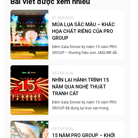
Bài viết được xem nhiều
07-Th8-2026
MÚA LỤA SẮC MÀU – KHẮC
HỌA CHẤT RIÊNG CỦA PRO
GROUP
Đêm Gala Dinner kỷ niệm 15 năm PRO
GROUP – thương hiệu sơn JAGUAR đã…
05-Th8-2026
NHÌN LẠI HÀNH TRÌNH 15
NĂM QUA NGHỆ THUẬT
TRANH CÁT
Đêm Gala Dinner kỷ niệm 15 năm PRO
GROUP đã đọng lại trọn vẹn trong…
05-Th8-2026
15 NĂM PRO GROUP – KHỞI