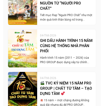
NGUỒN TỪ “NGƯỜI PRO
CHẤT”
Tiết mục Rap “Người PRO Chất” như một
món quà tinh thần bùng nổ trong…
04-Th8-2026
GHI DẤU HÀNH TRÌNH 15 NĂM
CÙNG HỆ THỐNG NHÀ PHÂN
PHỐI
Hành trình 15 năm (2011 – 2026) của
PRO GROUP được dựng xây từ chính…
04-Th8-2026
TVC KỶ NIỆM 15 NĂM PRO
GROUP | CHẤT TỪ TÂM – TẠO
DỰNG TẦM
15 năm – một chặng đường không
quá dài nhưng đủ để PRO GROUP…