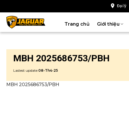
Chuyển
Đại lý
đến
nội
Trang chủ
Giới thiệu
dung
MBH 2025686753/PBH
Lastest update:
08-Th4-25
MBH 2025686753/PBH