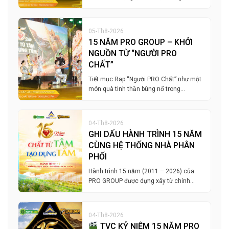
05-Th8-2026
15 NĂM PRO GROUP – KHỞI
NGUỒN TỪ “NGƯỜI PRO
CHẤT”
Tiết mục Rap “Người PRO Chất” như một
món quà tinh thần bùng nổ trong…
04-Th8-2026
GHI DẤU HÀNH TRÌNH 15 NĂM
CÙNG HỆ THỐNG NHÀ PHÂN
PHỐI
Hành trình 15 năm (2011 – 2026) của
PRO GROUP được dựng xây từ chính…
04-Th8-2026
TVC KỶ NIỆM 15 NĂM PRO