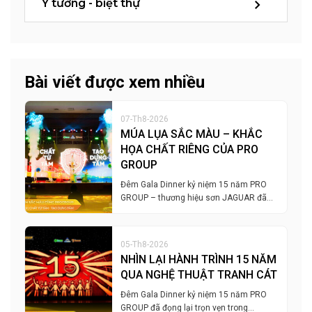
Ý tưởng - biệt thự
Bài viết được xem nhiều
07-Th8-2026
MÚA LỤA SẮC MÀU – KHẮC
HỌA CHẤT RIÊNG CỦA PRO
GROUP
Đêm Gala Dinner kỷ niệm 15 năm PRO
GROUP – thương hiệu sơn JAGUAR đã…
05-Th8-2026
NHÌN LẠI HÀNH TRÌNH 15 NĂM
QUA NGHỆ THUẬT TRANH CÁT
Đêm Gala Dinner kỷ niệm 15 năm PRO
GROUP đã đọng lại trọn vẹn trong…