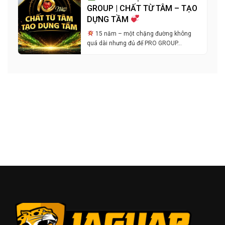
GROUP | CHẤT TỪ TÂM – TẠO
DỰNG TẦM
15 năm – một chặng đường không
quá dài nhưng đủ để PRO GROUP…