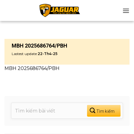
Chuyển
đến
nội
dung
MBH 2025686764/PBH
Lastest update:
22-Th4-25
MBH 2025686764/PBH